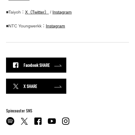
■Taiyoh：
X（Twitter）
/
Instagram
■NTC Youngwerkk：
Instagram
Facebook SHARE
X SHARE
Spincoaster SNS