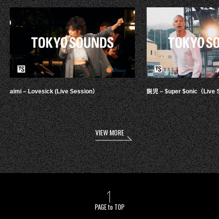
aimi – Lovesick (Live Session）
鋭児 – $uper $onic（Live 
VIEW MORE
PAGE to TOP