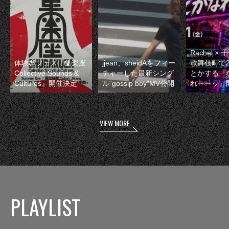
Rachel 
体験型フェス『集楽座
jjean、sheidAをフィー
歌舞伎町で
Collective Sounds &
チャーした最新シング
とかする『
Cultures』開催決定
ル“gossip boy”MV公開
れーーッ』
VIEW MORE
PLAYLIST