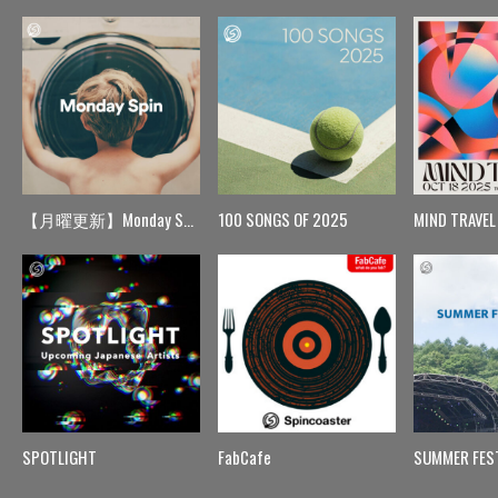
【月曜更新】Monday Spin
100 SONGS OF 2025
MIND TRAVEL
SPOTLIGHT
FabCafe
SUMMER FES