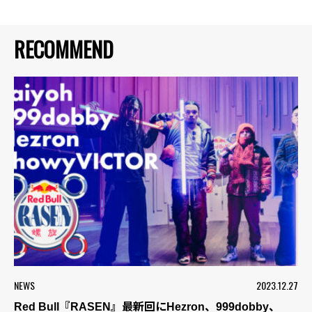
RECOMMEND
NEWS
2023.12.27
Red Bull『RASEN』最新回にHezron、999dobby、