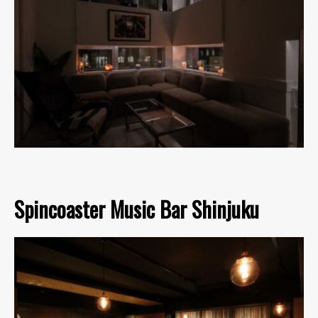
Spincoaster Music Bar Shinjuku