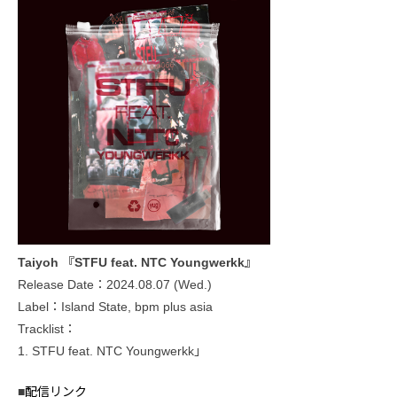
Taiyoh 『STFU feat. NTC Youngwerkk』
Release Date：2024.08.07 (Wed.)
Label：Island State, bpm plus asia
Tracklist：
1. STFU feat. NTC Youngwerkk」
■
配信リンク