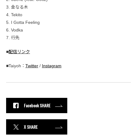
3. 金なる木
4. Tekito
5. I Gotta Feeling
6. Vodka
7. 行先
■
配信リンク
■Taiyoh：
Twitter
/
Instagram
Facebook SHARE
X SHARE