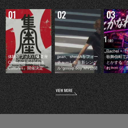
Rachel 
体験型フェス『集楽座
jjean、sheidAをフィー
歌舞伎町で
Collective Sounds &
チャーした最新シング
とかする『
Cultures』開催決定
ル“gossip boy”MV公開
れーーッ』
VIEW MORE