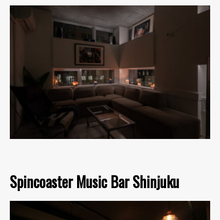
Spincoaster Music Bar Shinjuku