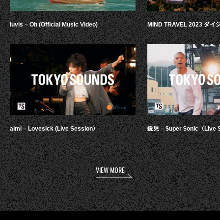
luvis – Oh (Official Music Video)
MIND TRAVEL 2023 
aimi – Lovesick (Live Session）
鋭児 – $uper $onic（Live 
VIEW MORE