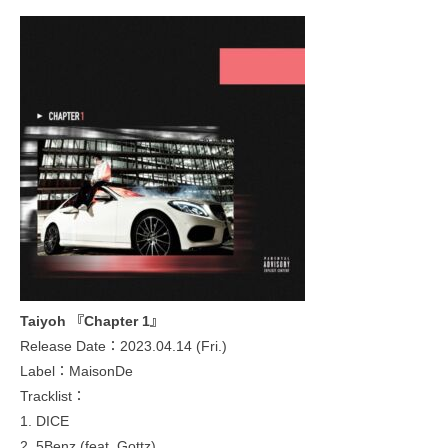
Taiyoh 『Chapter 1』
Release Date：2023.04.14 (Fri.)
Label：MaisonDe
Tracklist：
1. DICE
2. 5Benz (feat. Gottz)