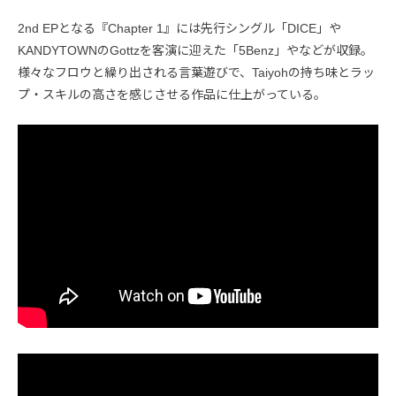
2nd EPとなる『Chapter 1』には先行シングル「DICE」や
KANDYTOWNのGottzを客演に迎えた「5Benz」やなどが収録。
様々なフロウと繰り出される言葉遊びで、Taiyohの持ち味とラッ
プ・スキルの高さを感じさせる作品に仕上がっている。