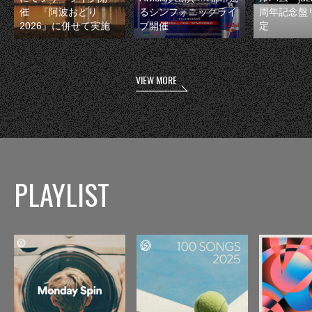
催 『阿波おどり
るシンフォニックライ
周年記念盤
2026』に併せて実施
ブ開催
定
VIEW MORE
PLAYLIST