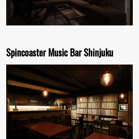
Spincoaster Music Bar Shinjuku