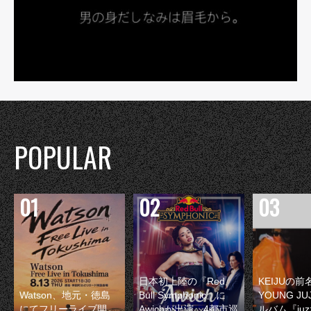
POPULAR
日本初上陸の『Red
KEIJUの
Watson、地元・徳島
Bull Symphonic』に
YOUNG JU
にてフリーライブ開
Awichが出演 4都市巡
ルバム『juzz