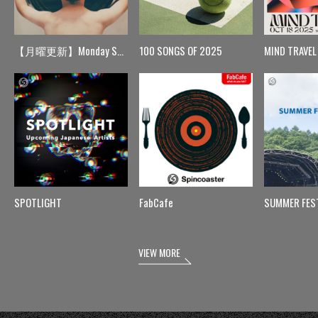
【月曜更新】Monday Spin
100 SONGS OF 2025
MIND TRAVEL
SPOTLIGHT
FabCafe
SUMMER FES
VIEW MORE