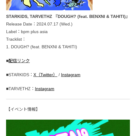
STARKIDS, TARVETHZ 『DOUGH? (feat. BENXNI & TAHITI)』
Release Date：2024.07.17 (Wed.)
Label：bpm plus asia
Tracklist：
1. DOUGH? (feat. BENXNI & TAHITI)
■
配信リンク
■STARKIDS：
X（Twitter）
/
Instagram
■TARVETHZ：
Instagram
【イベント情報】