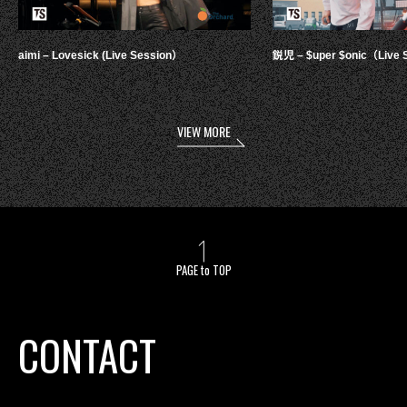
aimi – Lovesick (Live Session）
鋭児 – $uper $onic（Live 
VIEW MORE
PAGE to TOP
CONTACT