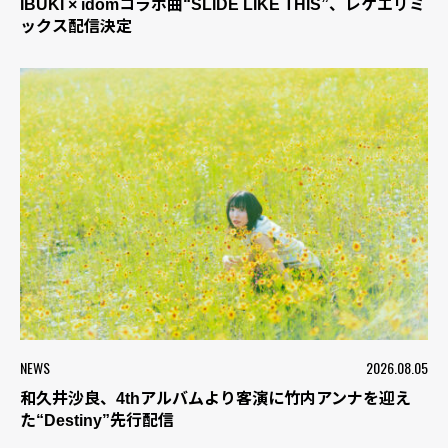
IBUKI × idomコラボ曲“SLIDE LIKE THIS”、レゲエリミ
ックス配信決定
NEWS
2026.08.05
和久井沙良、4thアルバムより客演に竹内アンナを迎え
た“Destiny”先行配信