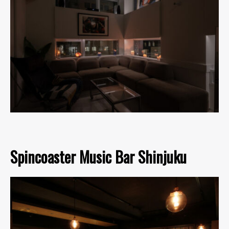
Spincoaster Music Bar Shinjuku