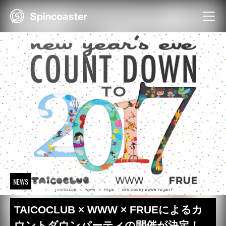
Skip
to
content
NEWS
TAICOCLUB × WWW × FRUEによるカ
ウントダウンパーティの開催が決定！