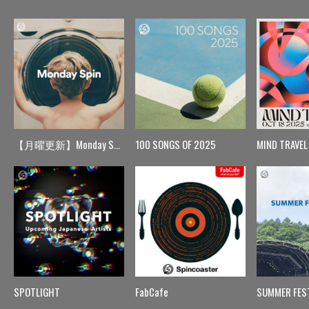
【月曜更新】Monday Spin
100 SONGS OF 2025
MIND TRAVEL
SPOTLIGHT
FabCafe
SUMMER FES