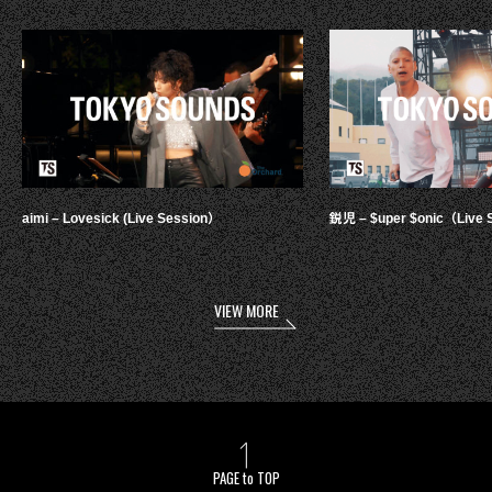
aimi – Lovesick (Live Session）
鋭児 – $uper $onic（Live 
VIEW MORE
PAGE to TOP