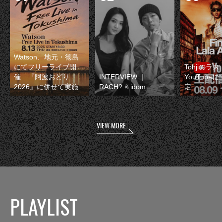
Watson、地元・徳島
にてフリーライブ開
Tohjiのラ
催 『阿波おどり
INTERVIEW ｜
YouTube
2026』に併せて実施
RACH? × idom
定
VIEW MORE
PLAYLIST