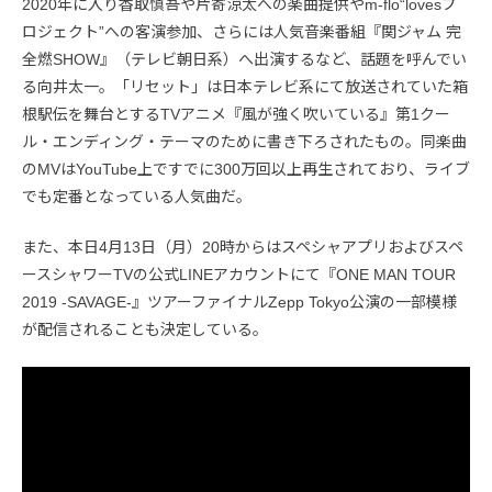
2020年に入り香取慎吾や片寄涼太への楽曲提供やm-flo“lovesプ
ロジェクト”への客演参加、さらには人気音楽番組『関ジャム 完
全燃SHOW』（テレビ朝日系）へ出演するなど、話題を呼んでい
る向井太一。「リセット」は日本テレビ系にて放送されていた箱
根駅伝を舞台とするTVアニメ『風が強く吹いている』第1クー
ル・エンディング・テーマのために書き下ろされたもの。同楽曲
のMVはYouTube上ですでに300万回以上再生されており、ライブ
でも定番となっている人気曲だ。
また、本日4月13日（月）20時からはスペシャアプリおよびスペ
ースシャワーTVの公式LINEアカウントにて『ONE MAN TOUR
2019 -SAVAGE-』ツアーファイナルZepp Tokyo公演の一部模様
が配信されることも決定している。