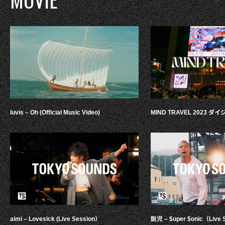
luvis – Oh (Official Music Video)
MIND TRAVEL 2023 
aimi – Lovesick (Live Session）
鋭児 – $uper $onic（Live 