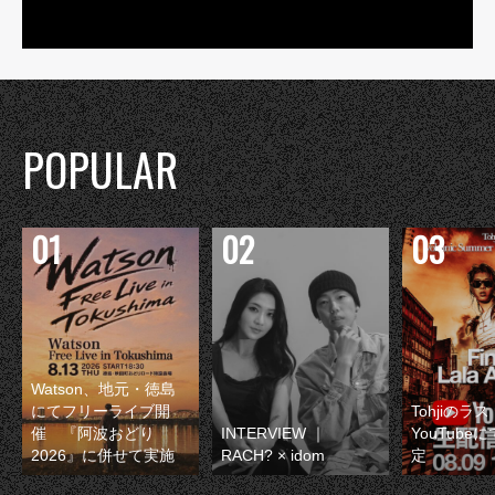
POPULAR
Watson、地元・徳島
にてフリーライブ開
Tohjiのラ
催 『阿波おどり
INTERVIEW ｜
YouTube
2026』に併せて実施
RACH? × idom
定