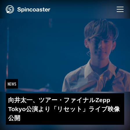
Skip
to
content
NEWS
向井太一、ツアー・ファイナルZepp
Tokyo公演より「リセット」ライブ映像
公開