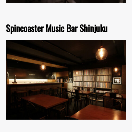
Spincoaster Music Bar Shinjuku