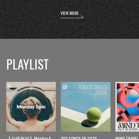
VIEW MORE
PLAYLIST
【月曜更新】Monday Spin
100 SONGS OF 2025
MIND TRAVEL