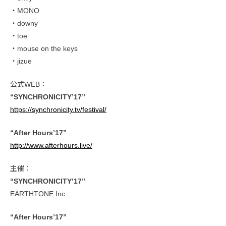
・MONO
・downy
・toe
・mouse on the keys
・jizue
公式WEB：
“SYNCHRONICITY’17”
https://synchronicity.tv/festival/
“After Hours’17”
http://www.afterhours.live/
主催：
“SYNCHRONICITY’17”
EARTHTONE Inc.
“After Hours’17”