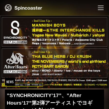
Skip
to
content
NEWS
”SYNCHRONICITY’17”、”After
Hours’17”第2弾アーティストでヨギ