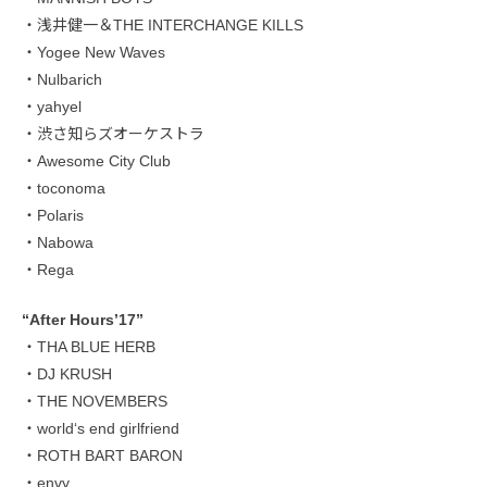
・浅井健一＆THE INTERCHANGE KILLS
・Yogee New Waves
・Nulbarich
・yahyel
・渋さ知らズオーケストラ
・Awesome City Club
・toconoma
・Polaris
・Nabowa
・Rega
“After Hours’17”
・THA BLUE HERB
・DJ KRUSH
・THE NOVEMBERS
・world‘s end girlfriend
・ROTH BART BARON
・envy