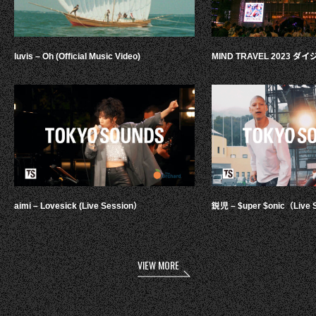
luvis – Oh (Official Music Video)
MIND TRAVEL 2023 
aimi – Lovesick (Live Session）
鋭児 – $uper $onic（Live 
VIEW MORE