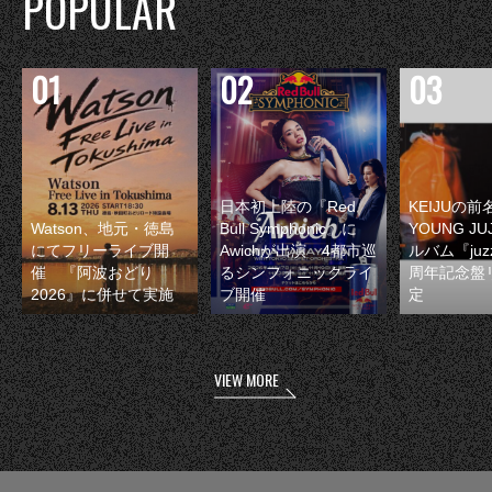
POPULAR
日本初上陸の『Red
KEIJUの
Watson、地元・徳島
Bull Symphonic』に
YOUNG JU
にてフリーライブ開
Awichが出演 4都市巡
ルバム『juzz
催 『阿波おどり
るシンフォニックライ
周年記念盤
2026』に併せて実施
ブ開催
定
VIEW MORE