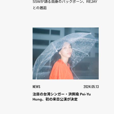
SSWが語る自身のバックボーン、REJAY
との邂逅
NEWS
2024.05.13
注目の台湾シンガー・洪佩瑜 Pei-Yu
Hung、初の来日公演が決定