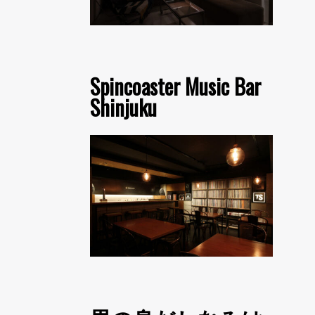
Spincoaster Music Bar
Shinjuku
凹與山 Our Shame