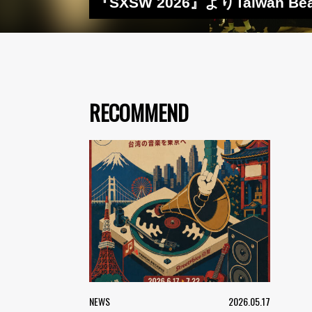
『SXSW 2026』よりTaiwan 
RECOMMEND
NEWS
2026.05.17