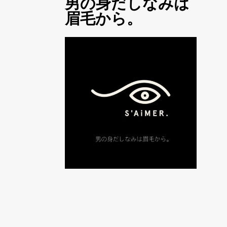
男の身だしなみは
眉毛から。
當代電影大師 Modern Cinema Master