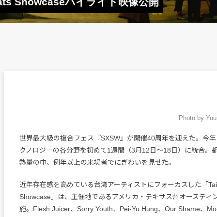
Beats Showcaseハイライト映像公開
Photo by You
世界最大級の複合フェス『SXSW』が開催40周年を迎えた。今
クノロジーの各分野を初めて1週間（3月12日～18日）に統合。
熱量の中、例年以上の来場者でにぎわいを見せた。
近年存在感を高めている台湾アーティストにフォーカスした「Taiwan
Showcase」は、主催地であるアメリカ・テキサス州オースティンの
施。Flesh Juicer、Sorry Youth、Pei-Yu Hung、Our Shame、Mo