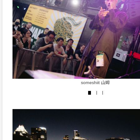
someshiit 山姆