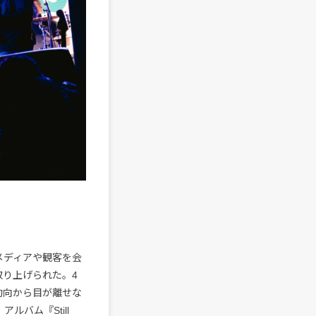
當代電影大師 Modern Cinema
のメディアや観客を会
取り上げられた。4
の動向から目が離せな
ルバム『Still