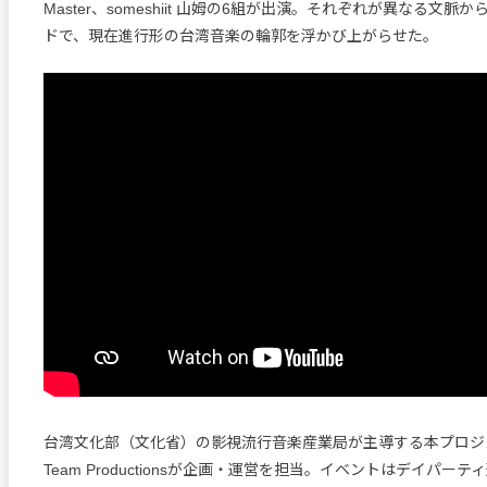
Master、someshiit 山姆の6組が出演。それぞれが異なる文
ドで、現在進行形の台湾音楽の輪郭を浮かび上がらせた。
台湾文化部（文化省）の影視流行音楽産業局が主導する本プロジェ
Team Productionsが企画・運営を担当。イベントはデイパー