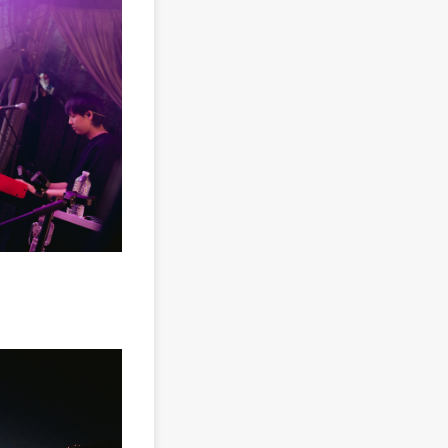
someshiit 山姆