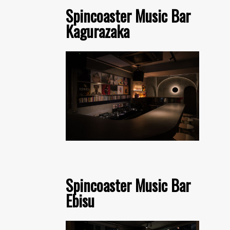
Spincoaster Music Bar
Kagurazaka
Spincoaster Music Bar
Ebisu