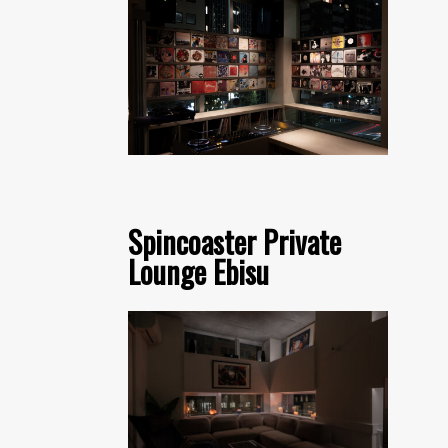
Spincoaster Private
Lounge Ebisu
someshiit 山姆