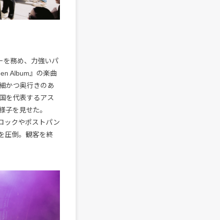
ターを務め、力強いパ
n Album』の楽曲
細かつ奥行きのあ
国を代表するアス
様子を見せた。
ノイズロックやポストパン
を圧倒。観客を終