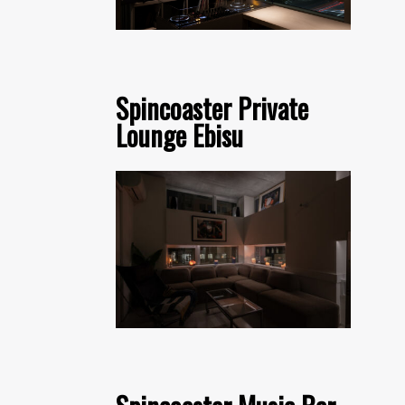
Spincoaster Private
Lounge Ebisu