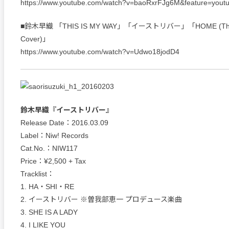
https://www.youtube.com/watch?v=baoRxrFJg6M&feature=youtu
■鈴木早織 「THIS IS MY WAY」「イーストリバー」「HOME (The S
Cover)」
https://www.youtube.com/watch?v=Udwo18jodD4
鈴木早織『イーストリバー』
Release Date：2016.03.09
Label：Niw! Records
Cat.No.：NIW117
Price：¥2,500 + Tax
Tracklist：
1. HA・SHI・RE
2. イーストリバー ※曽我部恵一 プロデュース楽曲
3. SHE IS A LADY
4. I LIKE YOU