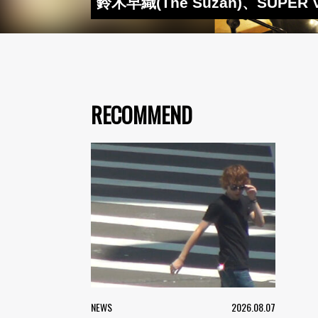
鈴木早織(The Suzan)、SUP
RECOMMEND
NEWS
2026.08.07