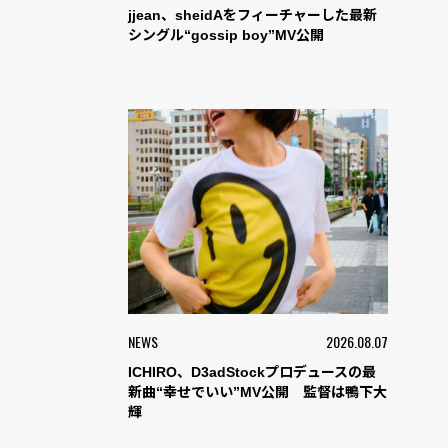
jjean、sheidAをフィーチャーした最新
シングル“gossip boy”MV公開
NEWS
2026.08.07
ICHIRO、D3adStockプロデュースの最
新曲“幸せでいい”MV公開 監督は鴨下大
輝