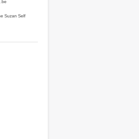
.be
uzan Self