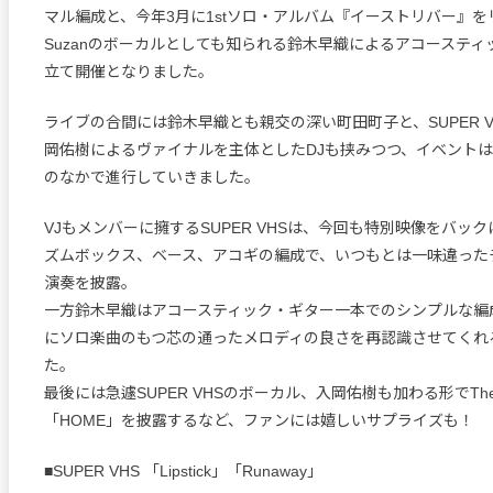
マル編成と、今年3月に1stソロ・アルバム『イーストリバー』を
Suzanのボーカルとしても知られる鈴木早織によるアコースティ
立て開催となりました。
ライブの合間には鈴木早織とも親交の深い町田町子と、SUPER 
岡佑樹によるヴァイナルを主体としたDJも挟みつつ、イベント
のなかで進行していきました。
VJもメンバーに擁するSUPER VHSは、今回も特別映像をバッ
ズムボックス、ベース、アコギの編成で、いつもとは一味違った
演奏を披露。
一方鈴木早織はアコースティック・ギター一本でのシンプルな編
にソロ楽曲のもつ芯の通ったメロディの良さを再認識させてくれ
た。
最後には急遽SUPER VHSのボーカル、入岡佑樹も加わる形でThe 
「HOME」を披露するなど、ファンには嬉しいサプライズも！
■SUPER VHS 「Lipstick」「Runaway」