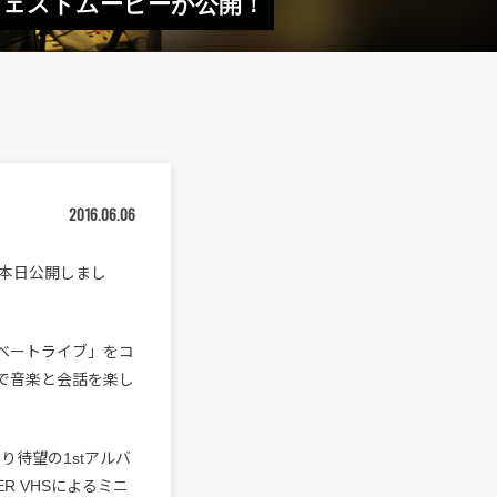
3のダイジェストムービーが公開！
2016.06.06
を本日公開しまし
イベートライブ」をコ
で音楽と会話を楽し
より待望の1stアルバ
R VHSによるミニ