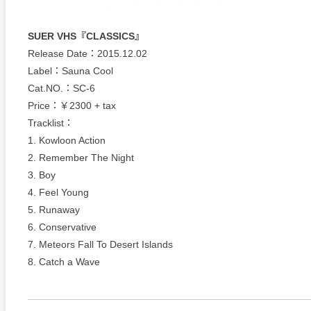
SUER VHS『CLASSICS』
Release Date：2015.12.02
Label：Sauna Cool
Cat.NO.：SC-6
Price：￥2300 + tax
Tracklist：
1. Kowloon Action
2. Remember The Night
3. Boy
4. Feel Young
5. Runaway
6. Conservative
7. Meteors Fall To Desert Islands
8. Catch a Wave