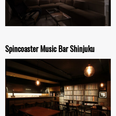
Spincoaster Music Bar Shinjuku