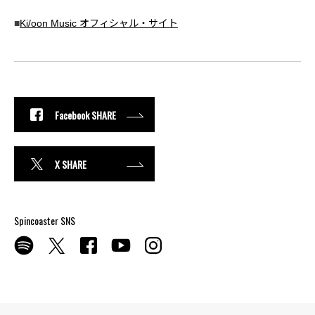
■
Ki/oon Music オフィシャル・サイト
Facebook SHARE
X SHARE
Spincoaster SNS