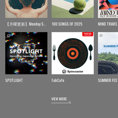
【月曜更新】Monday Spin
100 SONGS OF 2025
MIND TRAVEL
SPOTLIGHT
FabCafe
SUMMER FES
VIEW MORE