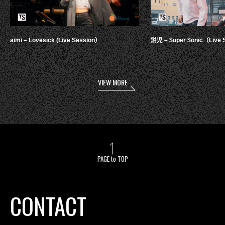
aimi – Lovesick (Live Session）
鋭児 – $uper $onic（Live 
VIEW MORE
PAGE to TOP
CONTACT