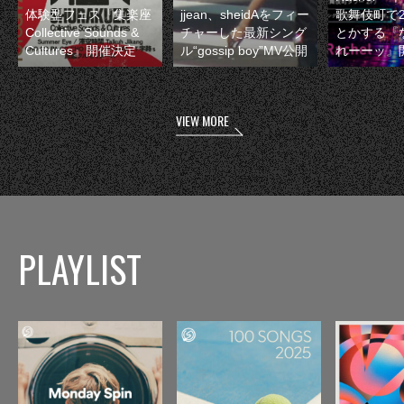
体験型フェス『集楽座
jjean、sheidAをフィー
歌舞伎町で
Collective Sounds &
チャーした最新シング
とかする『
Cultures』開催決定
ル“gossip boy”MV公開
れーーッ』
VIEW MORE
PLAYLIST