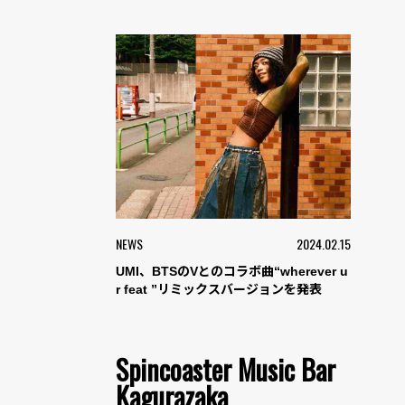
NEWS
2024.02.15
UMI、BTSのVとのコラボ曲“wherever u
r feat ”リミックスバージョンを発表
Spincoaster Music Bar
Kagurazaka