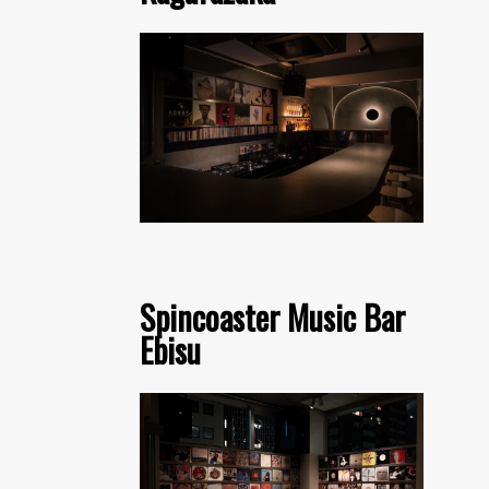
Spincoaster Music Bar
Ebisu