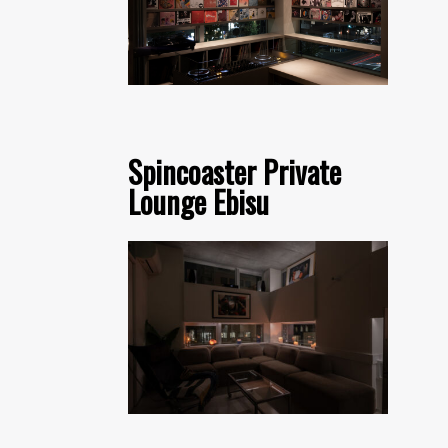
Spincoaster Private
Lounge Ebisu