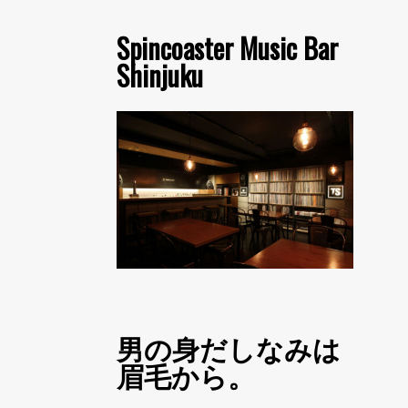
Spincoaster Music Bar
Shinjuku
男の身だしなみは
眉毛から。