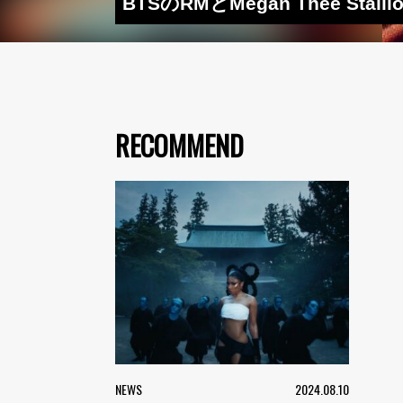
BTSのRMとMegan Thee St
RECOMMEND
NEWS
2024.08.10