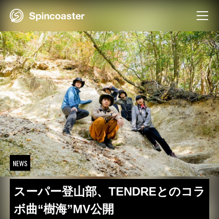
Skip
to
content
NEWS
スーパー登山部、TENDREとのコラ
ボ曲“樹海”MV公開