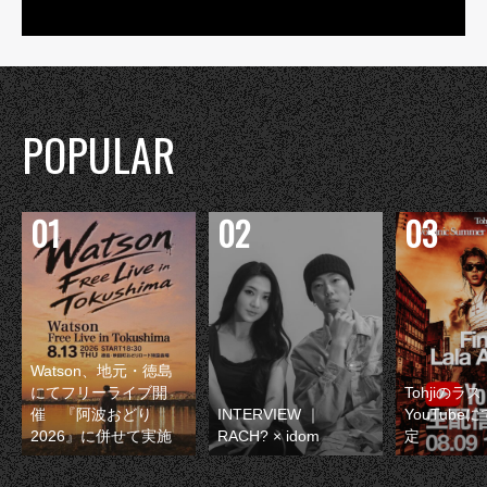
POPULAR
Watson、地元・徳島
にてフリーライブ開
Tohjiのラ
催 『阿波おどり
INTERVIEW ｜
YouTube
2026』に併せて実施
RACH? × idom
定