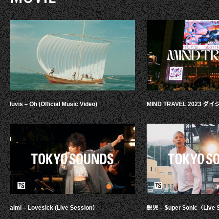
luvis – Oh (Official Music Video)
MIND TRAVEL 2023 
aimi – Lovesick (Live Session）
鋭児 – $uper $onic（Live 