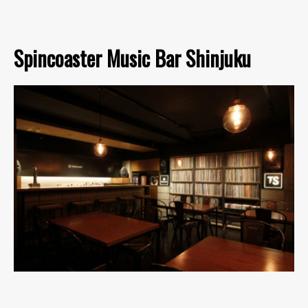
Spincoaster Music Bar Shinjuku