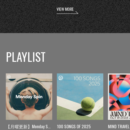
VIEW MORE
PLAYLIST
【月曜更新】Monday Spin
100 SONGS OF 2025
MIND TRAVEL