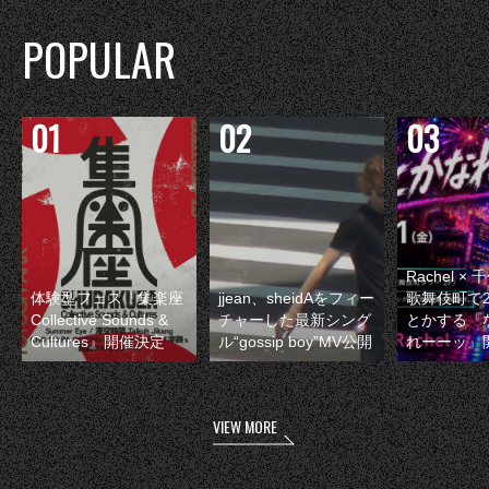
POPULAR
Rachel 
体験型フェス『集楽座
jjean、sheidAをフィー
歌舞伎町で
Collective Sounds &
チャーした最新シング
とかする『
Cultures』開催決定
ル“gossip boy”MV公開
れーーッ』
VIEW MORE