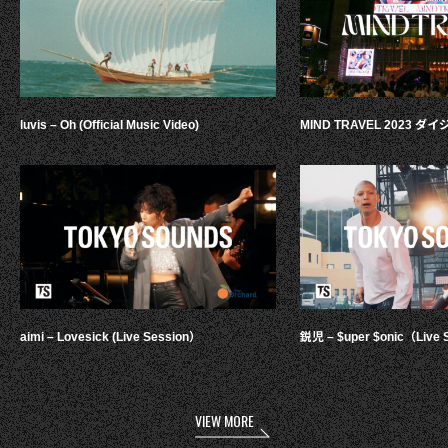
luvis – Oh (Official Music Video)
MIND TRAVEL 2023 
aimi – Lovesick (Live Session）
鋭児 – $uper $onic（Live 
VIEW MORE