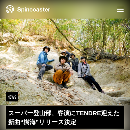
Skip
to
content
NEWS
スーパー登山部、客演にTENDRE迎えた
新曲“樹海”リリース決定