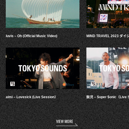
luvis – Oh (Official Music Video)
MIND TRAVEL 2023 
aimi – Lovesick (Live Session）
鋭児 – $uper $onic（Live 
VIEW MORE