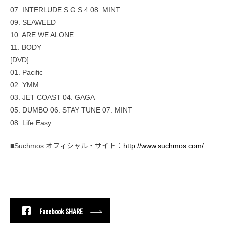
07. INTERLUDE S.G.S.4 08. MINT
09. SEAWEED
10. ARE WE ALONE
11. BODY
[DVD]
01. Pacific
02. YMM
03. JET COAST 04. GAGA
05. DUMBO 06. STAY TUNE 07. MINT
08. Life Easy
■Suchmos オフィシャル・サイト：
http://www.suchmos.com/
Facebook SHARE