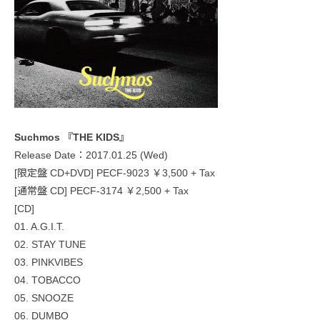
Suchmos 『THE KIDS』
Release Date：2017.01.25 (Wed)
[限定盤 CD+DVD] PECF-9023 ￥3,500 + Tax
[通常盤 CD] PECF-3174 ￥2,500 + Tax
[CD]
01. A.G.I.T.
02. STAY TUNE
03. PINKVIBES
04. TOBACCO
05. SNOOZE
06. DUMBO