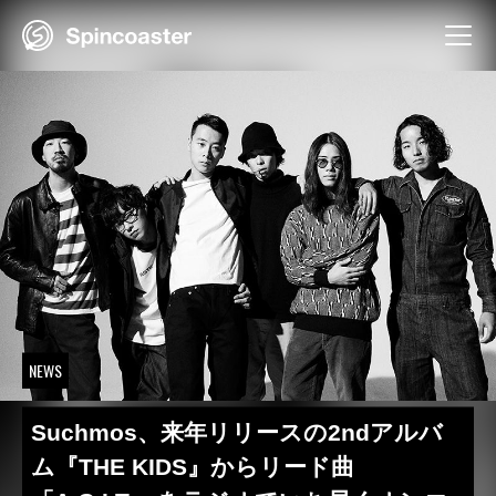
Skip
to
content
NEWS
Suchmos、来年リリースの2ndアルバ
ム『THE KIDS』からリード曲