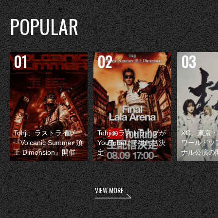
POPULAR
Tohji、ラストライブ
Tohjiのラストライブが
XG、東京
『Volcanic Summer 頂
YouTubeにて生配信決
ワールドツ
上 Dimension』開催
定
ナル公演の
VIEW MORE