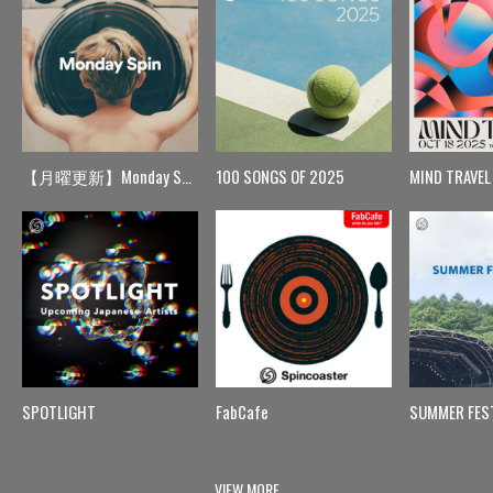
【月曜更新】Monday Spin
100 SONGS OF 2025
MIND TRAVEL
SPOTLIGHT
FabCafe
SUMMER FES
VIEW MORE