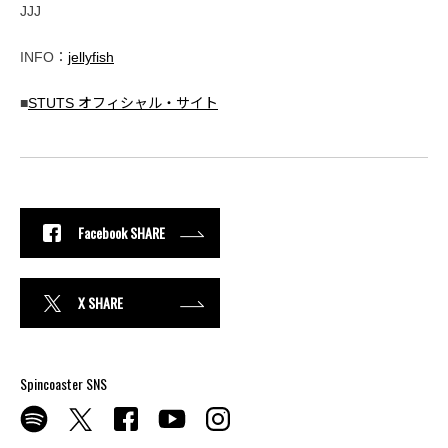
JJJ
INFO：
jellyfish
■
STUTS オフィシャル・サイト
Facebook SHARE
X SHARE
Spincoaster SNS