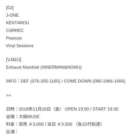
[DJ]
J-ONE
KENTAROU
CARREC
Peanuts
Vinyl Sessionz
[VJ&DJ]
Exhaust Manifold (INNERMAN&NOMU)
INFO：DEF (076-205-1165) / COME DOWN (080-1966-1666)
==
日時：2018年11月16日（金） OPEN 19:00 / START 19:30
会場：大阪MUSE
料金：前売 ￥3,000 / 当日 ￥3,500 （各1D代別途）
出演：