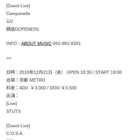
[Guest Live]
Campanella
JJJ
鎮座DOPENESS
INFO：
ABOUT MUSIC
092-982-8281
==
日時：2018年12月21日（金） OPEN 18:30 / START 19:00
会場：京都 METRO
料金：ADV. ￥3,000 / DOO ￥3,500
出演：
[Live]
STUTS
[Guest Live]
C.O.S.A.