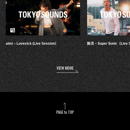
aimi – Lovesick (Live Session）
鋭児 – $uper $onic（Live 
VIEW MORE
PAGE to TOP