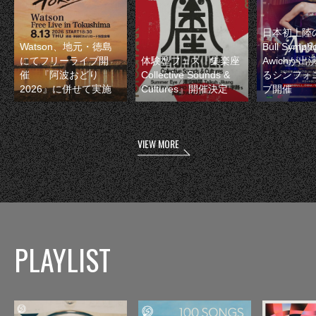
日本初上陸の
Watson、地元・徳島
Bull Symp
にてフリーライブ開
体験型フェス『集楽座
Awichが
催 『阿波おどり
Collective Sounds &
るシンフォ
2026』に併せて実施
Cultures』開催決定
ブ開催
VIEW MORE
PLAYLIST