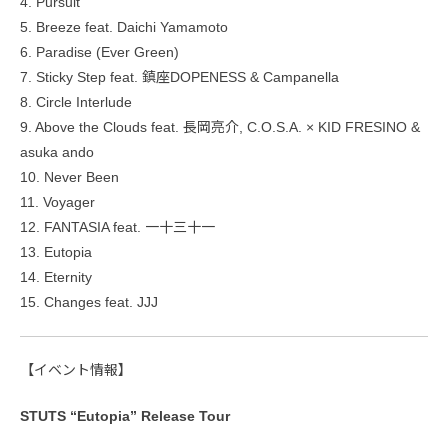
4. Pursuit
5. Breeze feat. Daichi Yamamoto
6. Paradise (Ever Green)
7. Sticky Step feat. 鎮座DOPENESS & Campanella
8. Circle Interlude
9. Above the Clouds feat. 長岡亮介, C.O.S.A. × KID FRESINO &
asuka ando
10. Never Been
11. Voyager
12. FANTASIA feat. 一十三十一
13. Eutopia
14. Eternity
15. Changes feat. JJJ
【イベント情報】
STUTS “Eutopia” Release Tour