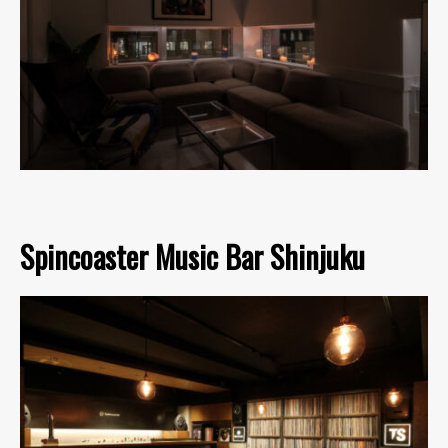
Spincoaster Music Bar Shinjuku