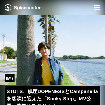
Skip
to
content
NEWS
STUTS、鎮座DOPENESSとCampanella
を客演に迎えた「Sticky Step」MV公