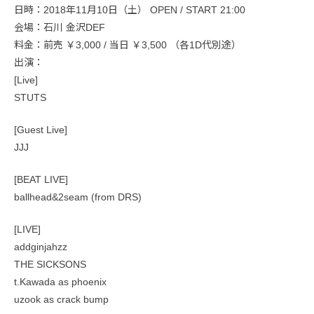
日時：2018年11月10日（土） OPEN / START 21:00
会場：石川 金沢DEF
料金：前売 ￥3,000 / 当日 ￥3,500 （各1D代別途）
出演：
[Live]
STUTS
[Guest Live]
JJJ
[BEAT LIVE]
ballhead&2seam (from DRS)
[LIVE]
addginjahzz
THE SICKSONS
t.Kawada as phoenix
uzook as crack bump