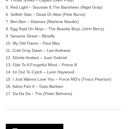
4. Those Shoes – Eagles (Glen Frey)
5. Red Light – Siouxsie & The Banshees (Nigel Gray)
6. Selfish Side – Dead Or Alive (Pete Burns)
7. Beri-Beri – Kleenex (Marlene Marder)
8. Egg Raid On Mojo – The Beastie Boys (John Berry)
9. Sesame Street – Blowfly
10. My Old Flame – Paul Bley
11. Cold Gray Dawn – Lee Andrews
12. Dónde Andará – Juan Gabriel
13. Ode To A Forgetful MInd – Prince B
14. Im Out To Catch – Leon Haywood
15. I Just Wanna Love You – Force MD’s (Trisco Pearson)
16. Adios Part II – Gato Barbieri
17. Da Da Da – Trio (Peter Behrens)