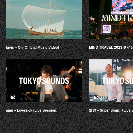
luvis – Oh (Official Music Video)
MIND TRAVEL 2023 
aimi – Lovesick (Live Session）
鋭児 – $uper $onic（Live 