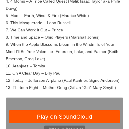
4. 4 Moms – A Tribe Called Quest (Malik Isaac Taylor aka Phife
Dawg)
5. Mom – Earth, Wind, & Fire (Maurice White)
6. This Masquerade – Leon Russell
7. We Can Work It Out – Prince
8. Time and Space – Ohio Players (Marshall Jones)
9. When the Apple Blossoms Bloom in the Windmills of Your
Mind I’ll Be Your Valentine- Emerson, Lake, and Palmer (Keith
Emerson, Greg Lake)
10. Aranjuez – Tomita
11. On A Clear Day – Billy Paul
12. Today – Jefferson Airplane (Paul Kantner, Signe Anderson)
13. Thirteen Eight – Mother Gong (Gillian “Gilli” Mary Smyth)