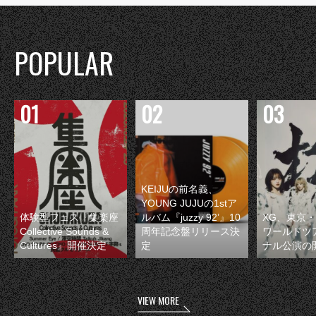
POPULAR
KEIJUの前名義、
YOUNG JUJUの1stア
体験型フェス『集楽座
ルバム『juzzy 92’』10
XG、東京
Collective Sounds &
周年記念盤リリース決
ワールドツ
Cultures』開催決定
定
ナル公演の
VIEW MORE