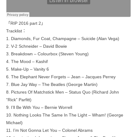
「RIP 2016 part 2」
Tracklist：
1. Diamonds, Fur Coat, Champagne – Suicide (Alan Vega)
2. V-2 Schneider – David Bowie
3. Breakdown – Colourbox (Steven Young)
4. The Mood – Kashif
5. Make-Up – Vanity 6
6. The Elephant Never Forgets – Jean – Jacques Perrey
7. Blue Jay Way – The Beatles (George Martin)
8. Pictures Of Matchstick Men – Status Quo (Richard John
“Rick” Parfitt)
9. I’ll Be With You – Bernie Worrell
10. Nothing Looks The Same In The Light – Wham! (George
Michael)
11. I’m Not Gonna Let You – Colonel Abrams