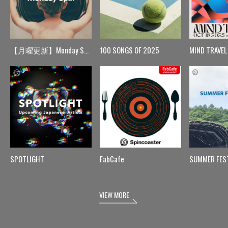
【月曜更新】Monday Spin
100 SONGS OF 2025
MIND TRAVEL
SPOTLIGHT
FabCafe
SUMMER FES
VIEW MORE