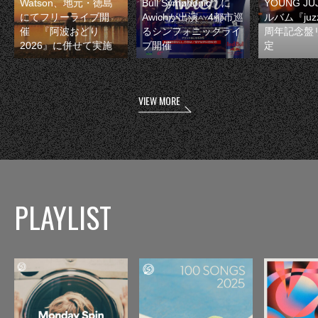
Watson、地元・徳島
Bull Symphonic』に
YOUNG JU
にてフリーライブ開
Awichが出演 4都市巡
ルバム『juzz
催 『阿波おどり
るシンフォニックライ
周年記念盤
2026』に併せて実施
ブ開催
定
VIEW MORE
PLAYLIST