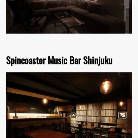
Spincoaster Music Bar Shinjuku