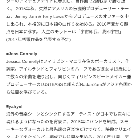
ターのアマチュアナイトに参加し、自作曲で2回戦まで勝ち抜
く。 2015年秋、突然にアメリカの伝説的プロデューサー・チー
ム、Jimmy Jam & Terry Lewisからプロデュースのオファーを申
し出られ、本格的に日本語の曲作りを始める。2016年夏から拠
点を日本に移す。 人生のモットーは「宇宙即我、我即宇宙」
(2017年初頭作品を発表する予定)
■Jess Connely
Jessica Connellyはフィリピン・マニラ在住のボーカリスト、作
詞家。アイルランドとフィリピンのハーフである彼女は19歳にし
て数々の楽曲を送り出し、同じくフィリピンのビートメイカー兼
プロデューサーのLUSTBASSと組んだRadar/2amがアジア各国か
ら注目を浴びている。
■yahyel
海外の音楽シーンとシンクロするアーティストが日本でも次々に
現れるようになったのを背景に、2015年にバンドを結成。スモ
ーキーなヴォーカルと最先端の音楽性だけでなく、映像クリエイ
ターを加えたメンバー編成でも注目を集める。2016年11月、デ