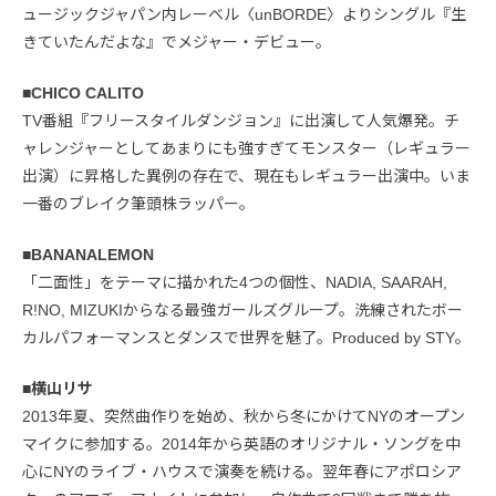
ュージックジャパン内レーベル〈unBORDE〉よりシングル『生
きていたんだよな』でメジャー・デビュー。
■CHICO CALITO
TV番組『フリースタイルダンジョン』に出演して人気爆発。チ
ャレンジャーとしてあまりにも強すぎてモンスター（レギュラー
出演）に昇格した異例の存在で、現在もレギュラー出演中。いま
一番のブレイク筆頭株ラッパー。
■BANANALEMON
「二面性」をテーマに描かれた4つの個性、NADIA, SAARAH,
R!NO, MIZUKIからなる最強ガールズグループ。洗練されたボー
カルパフォーマンスとダンスで世界を魅了。Produced by STY。
■横山リサ
2013年夏、突然曲作りを始め、秋から冬にかけてNYのオープン
マイクに参加する。2014年から英語のオリジナル・ソングを中
心にNYのライブ・ハウスで演奏を続ける。翌年春にアポロシア