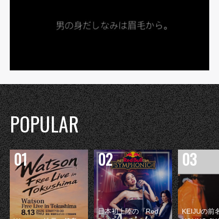
POPULAR
日本初上陸の『Red
KEIJUの