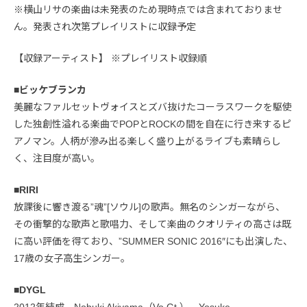
※横山リサの楽曲は未発表のため現時点では含まれておりませ
ん。発表され次第プレイリストに収録予定
【収録アーティスト】 ※プレイリスト収録順
■ビッケブランカ
美麗なファルセットヴォイスとズバ抜けたコーラスワークを駆使
した独創性溢れる楽曲でPOPとROCKの間を自在に行き来するピ
アノマン。人柄が滲み出る楽しく盛り上がるライブも素晴らし
く、注目度が高い。
■RIRI
放課後に響き渡る”魂”[ソウル]の歌声。無名のシンガーながら、
その衝撃的な歌声と歌唱力、そして楽曲のクオリティの高さは既
に高い評価を得ており、”SUMMER SONIC 2016″にも出演した、
17歳の女子高生シンガー。
■DYGL