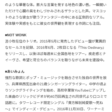
のような華奢な体。膨大な言葉を発する地色の濃い唇。一瞬聞い
ただけで心臓の奥をわしづかみされるザラッとした声。マスコッ
トのような彼女が歌うファンタジーの中にある圧倒的なリアル。
実体験や実感をもとに彼女の世界観を表現する作詞にも注目。
■NOT WONK
苫小牧在住のトリオ。2015年5月に発売したデビュー盤が驚異的
なセールスを記録、2016年6月、2枚目となる『This Oedinary』
をリリースし、以後ほぼ毎週末に全国各地をツアー。疾走感とナ
イーヴさ、希望と苛立ちのバランスを取りながら未来を建設中。
■あいみょん
強烈な歌詞とポップ・ミュージックを融合させた独自の世界を放
つ、兵庫県西宮出身の21歳シンガーソングライター。中学の頃よ
りソンクグライティングを始め、高校卒業後YouTubeにアップし
た楽曲のリリックビデオが約40万回再生され同世代より口コミで
話題に。タワーレコード限定シングル『貴方解剖純愛歌～死ね
～』でインディーズ・デビュー。2016年11月30日、ワーナーミ