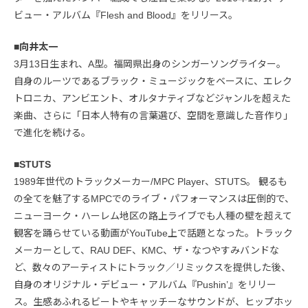
ビュー・アルバム『Flesh and Blood』をリリース。
■向井太一
3月13日生まれ、A型。福岡県出身のシンガーソングライター。
自身のルーツであるブラック・ミュージックをベースに、エレク
トロニカ、アンビエント、オルタナティブなどジャンルを超えた
楽曲、さらに「日本人特有の言葉選び、空間を意識した音作り」
で進化を続ける。
■STUTS
1989年世代のトラックメーカー/MPC Player、STUTS。 観るも
の全てを魅了するMPCでのライブ・パフォーマンスは圧倒的で、
ニューヨーク・ハーレム地区の路上ライブでも人種の壁を超えて
観客を踊らせている動画がYouTube上で話題となった。トラック
メーカーとして、RAU DEF、KMC、ザ・なつやすみバンドな
ど、数々のアーティストにトラック／リミックスを提供した後、
自身のオリジナル・デビュー・アルバム『Pushin’』をリリー
ス。生感あふれるビートやキャッチーなサウンドが、ヒップホッ