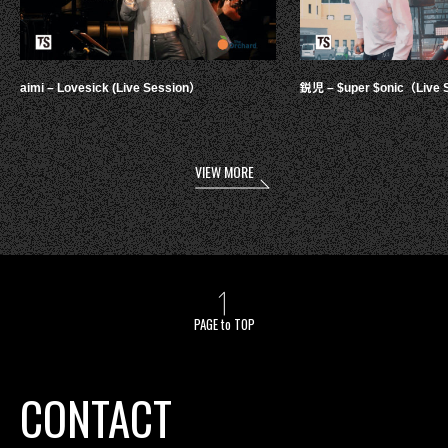
aimi – Lovesick (Live Session）
鋭児 – $uper $onic（Live 
VIEW MORE
PAGE to TOP
CONTACT