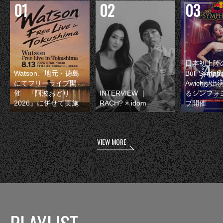
日本初上陸の
Watson、地元・徳島
Bull Symp
にてフリーライブ開
Awichが
催 『阿波おどり
INTERVIEW ｜
るシンフォ
2026』に併せて実施
RACH? × idom
ブ開催
VIEW MORE