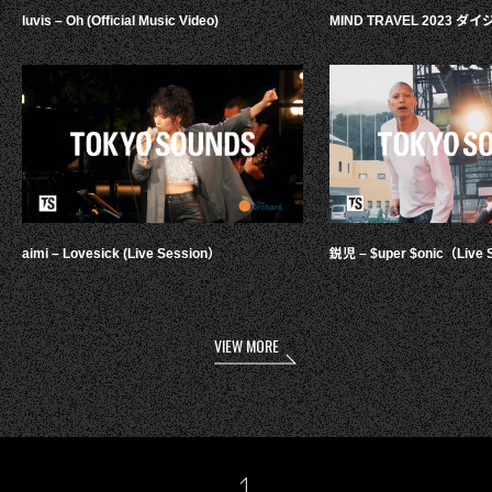
luvis – Oh (Official Music Video)
MIND TRAVEL 2023 
aimi – Lovesick (Live Session）
鋭児 – $uper $onic（Live 
VIEW MORE