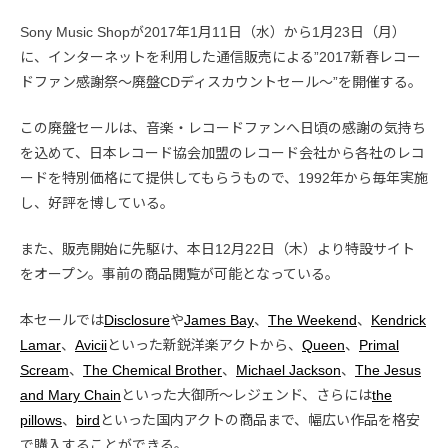
Sony Music Shopが2017年1月11日（水）から1月23日（月）
に、インターネットを利用した通信販売による”2017新春レコー
ドファン感謝祭～廃盤CDディスカウントセール～”を開催する。
この廃盤セールは、音楽・レコードファンへ日頃の感謝の気持ち
を込めて、日本レコード協会加盟のレコード会社から各社のレコ
ードを特別価格にて提供してもらうもので、1992年から毎年実施
し、好評を博している。
また、販売開始に先駆け、本日12月22日（木）より特設サイト
をオープン。事前の商品閲覧が可能となっている。
本セールでは
Disclosure
や
James Bay
、
The Weekend
、
Kendrick
Lamar
、
Avicii
といった新鋭洋楽アクトから、
Queen
、
Primal
Scream
、
The Chemical Brother
、
Michael Jackson
、
The Jesus
and Mary Chain
といった大御所〜レジェンド、さらには
the
pillows
、
bird
といった国内アクトの商品まで、幅広い作品を格安
で購入することができる。