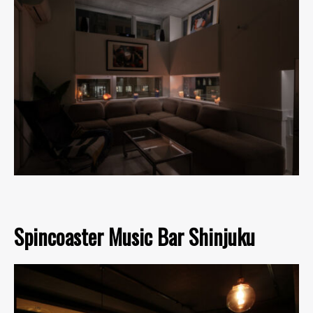
Spincoaster Music Bar Shinjuku