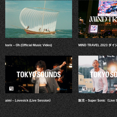
luvis – Oh (Official Music Video)
MIND TRAVEL 2023 
aimi – Lovesick (Live Session）
鋭児 – $uper $onic（Live 