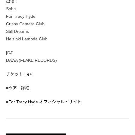
出演：
Sobs
For Tracy Hyde
Crispy Camera Club
Still Dreams
Helsinki Lambda Club
[DJ]
DAWA (FLAKE RECORDS)
チケット：
e+
■
ツアー詳細
■
For Tracy Hyde オフィシャル・サイト