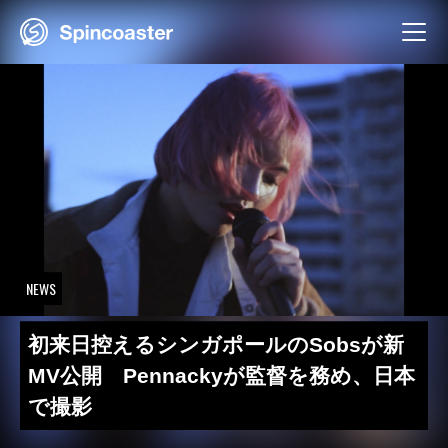
Skip
to
content
NEWS
初来日控えるシンガポールのSobsが新
MV公開 Pennackyが監督を務め、日本
で撮影