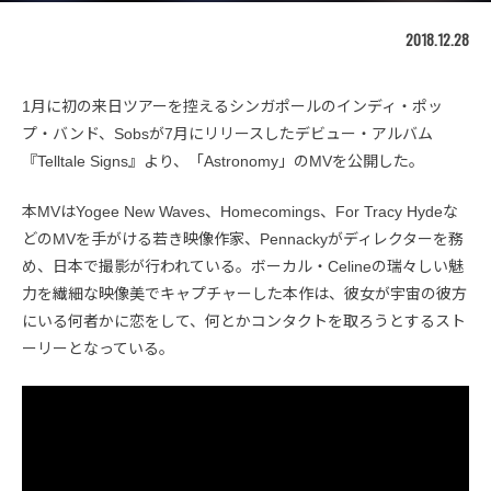
2018.12.28
1月に初の来日ツアーを控えるシンガポールのインディ・ポッ
プ・バンド、Sobsが7月にリリースしたデビュー・アルバム
『Telltale Signs』より、「Astronomy」のMVを公開した。
本MVはYogee New Waves、Homecomings、For Tracy Hydeな
どのMVを手がける若き映像作家、Pennackyがディレクターを務
め、日本で撮影が行われている。ボーカル・Celineの瑞々しい魅
力を繊細な映像美でキャプチャーした本作は、彼女が宇宙の彼方
にいる何者かに恋をして、何とかコンタクトを取ろうとするスト
ーリーとなっている。