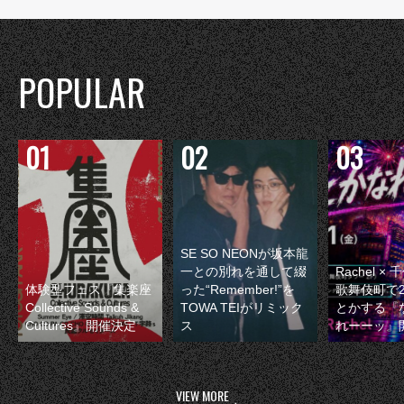
POPULAR
SE SO NEONが坂本龍
一との別れを通して綴
Rachel 
体験型フェス『集楽座
った“Remember!”を
歌舞伎町で
Collective Sounds &
TOWA TEIがリミック
とかする『
Cultures』開催決定
ス
れーーッ』
VIEW MORE