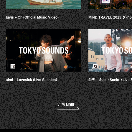
luvis – Oh (Official Music Video)
MIND TRAVEL 2023 
aimi – Lovesick (Live Session）
鋭児 – $uper $onic（Live 
VIEW MORE