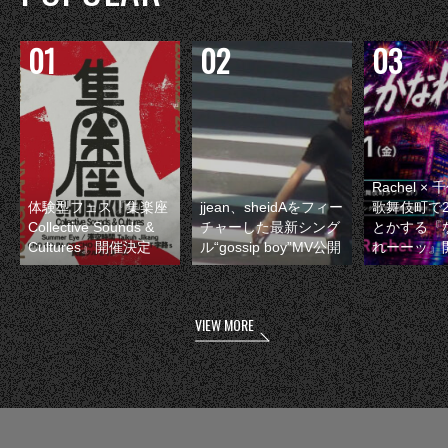
Rachel 
体験型フェス『集楽座
jjean、sheidAをフィー
歌舞伎町で
Collective Sounds &
チャーした最新シング
とかする『
Cultures』開催決定
ル“gossip boy”MV公開
れーーッ』
VIEW MORE