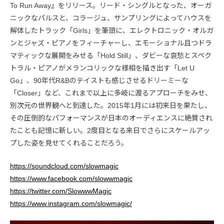
To Run Away』をリリース。リード・シングルとなった、オーガ
ニックなパルスと、コラージュ、サンプリングによってハウスを
解体したトラック「Girls」を筆頭に、エレクトロニック・オルガ
ンとジャズ・ピアノをフィーチャーし、エモーショナル且つドラ
マティックな展開をみせる「Hold Still」、ダビーな哀愁とスペク
トラル・ピアノがメランコリックな様相を描き出す「Let U
Go」、90年代R&Bのテイストも感じさせるドリーミーな
「Closer」など、これまで以上に多岐に渡るアプローチをみせ、
別次元の世界観へと到達した。2015年1月には初来日を果たし、
その圧倒的なパフォーマンスが日本のオーディエンスに絶賛され
たことも記憶に新しい。2度目となる来日でさらにスケールアッ
プした姿を見せてくれることだろう。
https://soundcloud.com/slowmagic
https://www.facebook.com/slowwmagic
https://twitter.com/SlowwwMagic
https://www.instagram.com/slowmagic/