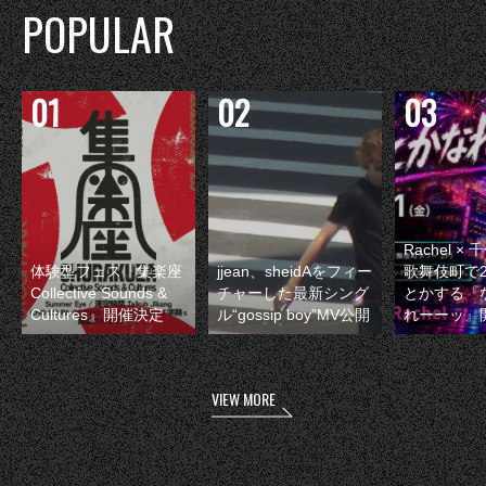
POPULAR
Rachel 
体験型フェス『集楽座
jjean、sheidAをフィー
歌舞伎町で
Collective Sounds &
チャーした最新シング
とかする『
Cultures』開催決定
ル“gossip boy”MV公開
れーーッ』
VIEW MORE