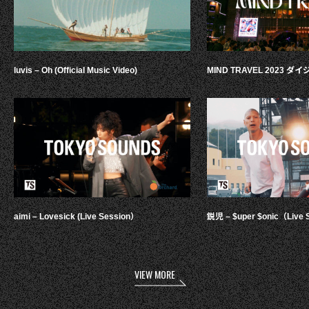
luvis – Oh (Official Music Video)
MIND TRAVEL 2023 
aimi – Lovesick (Live Session）
鋭児 – $uper $onic（Live 
VIEW MORE