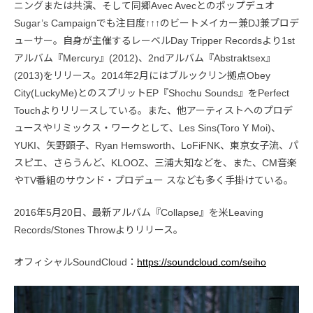
ニングまたは共演、そして同郷Avec Avecとのポップデュオ
Sugar’s Campaignでも注目度↑↑↑のビートメイカー兼DJ兼プロデ
ューサー。自身が主催するレーベルDay Tripper Recordsより1st
アルバム『Mercury』(2012)、2ndアルバム『Abstraktsex』
(2013)をリリース。2014年2月にはブルックリン拠点Obey
City(LuckyMe)とのスプリットEP『Shochu Sounds』をPerfect
Touchよりリリースしている。また、他アーティストへのプロデ
ュースやリミックス・ワークとして、Les Sins(Toro Y Moi)、
YUKI、矢野顕子、Ryan Hemsworth、LoFiFNK、東京女子流、パ
スピエ、さらうんど、KLOOZ、三浦大知などを、また、CM音楽
やTV番組のサウンド・プロデュー スなども多く手掛けている。
2016年5月20日、最新アルバム『Collapse』を米Leaving
Records/Stones Throwよりリリース。
オフィシャルSoundCloud：
https://soundcloud.com/seiho