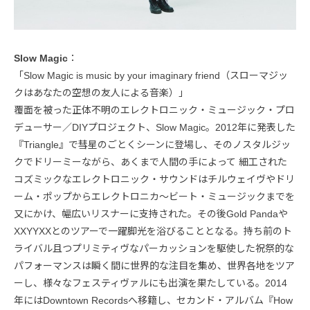
Slow Magic
：
「Slow Magic is music by your imaginary friend（スローマジッ
クはあなたの空想の友人による音楽）」
覆面を被った正体不明のエレクトロニック・ミュージック・プロ
デューサー／DIYプロジェクト、Slow Magic。2012年に発表した
『Triangle』で彗星のごとくシーンに登場し、そのノスタルジッ
クでドリーミーながら、あくまで人間の手によって 細工された
コズミックなエレクトロニック・サウンドはチルウェイヴやドリ
ーム・ポップからエレクトロニカ〜ビート・ミュージックまでを
又にかけ、幅広いリスナーに支持された。その後Gold Pandaや
XXYYXXとのツアーで一躍脚光を浴びることとなる。持ち前のト
ライバル且つプリミティヴなパーカッションを駆使した祝祭的な
パフォーマンスは瞬く間に世界的な注目を集め、世界各地をツア
ーし、様々なフェスティヴァルにも出演を果たしている。2014
年にはDowntown Recordsへ移籍し、セカンド・アルバム『How