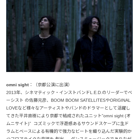
omni sight
：（京都公演に出演）
2013年、シネマティック・インストバンドL.E.D.のリーダーでベ
ーシスト の佐藤元彦、BOOM BOOM SATELLITESやORIGINAL
LOVEなど様々なアーティストやバンドのドラマーとして活躍し
てきた平井直樹により京都で結成されたユニット”omni sight (オ
ムニサイト)” コズミックで浮遊感あるサウンドスケープに生ド
ラムとベースによる有機的で強力なビートを織り込んだ実験的か