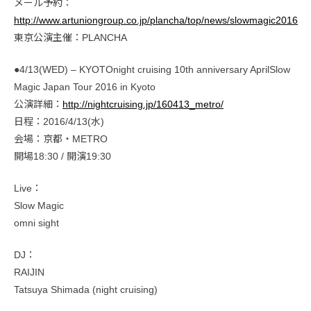
メール予約：
http://www.artuniongroup.co.jp/plancha/top/news/slowmagic2016
東京公演主催：PLANCHA
●4/13(WED) – KYOTOnight cruising 10th anniversary AprilSlow
Magic Japan Tour 2016 in Kyoto
公演詳細：
http://nightcruising.jp/160413_metro/
日程：2016/4/13(水)
会場：京都・METRO
開場18:30 / 開演19:30
Live：
Slow Magic
omni sight
DJ：
RAIJIN
Tatsuya Shimada (night cruising)