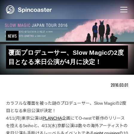
Skip
to
content
NEWS
覆面プロデューサー、Slow Magicの2度
目となる来日公演が4月に決定！
2016.03.01
カラフルな覆面を被った謎のプロデューサー、Slow Magicの2度
目となる来日公演が決定！
4/11(月)東京公演は
PLANCHA
企画にてO-nestで新作のリリース
を控えるSeihoと、4/13(水)京都公演は数々の海外アーティストの
来日公演も手掛けるレーベル＆イベントである
night cruising
の10