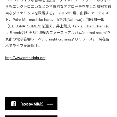
つフロアライクな音場を 創出。 ダンスミュージックでありなが
らもエレクトロニカなどの音響的なアプローチを施した緻密で独
自なダイナミクスを表現する。 2015年9月、由縁のアーティス
ト、Polar M、marihiko hara、山本啓(Nabowa)、加藤雄一郎
（L.E.D./NATSUMEN)を迎え、井上薫氏（a.k.a. Chari Chari) に
よるremix含む全8曲収録のファーストアルバム”eternal return”を
京都の電子音響レーベル、night cruisingよりリリース。 現在各
地でライブを展開中。
http://www.omnisight.net
————
Facebook SHARE