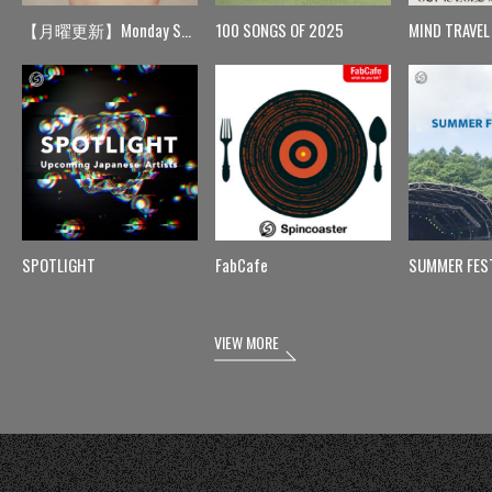
【月曜更新】Monday Spin
100 SONGS OF 2025
MIND TRAVEL
SPOTLIGHT
FabCafe
SUMMER FES
VIEW MORE