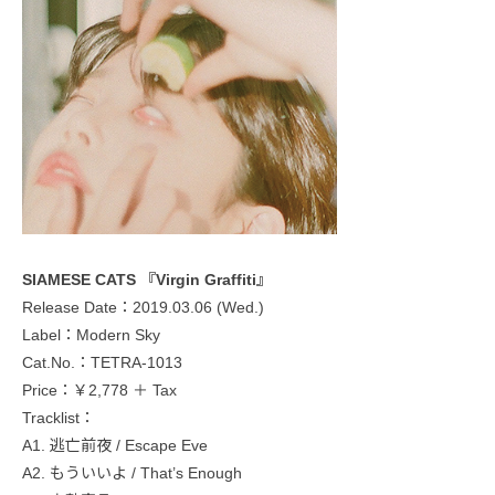
SIAMESE CATS 『Virgin Graffiti』
Release Date：2019.03.06 (Wed.)
Label：Modern Sky
Cat.No.：TETRA-1013
Price：￥2,778 ＋ Tax
Tracklist：
A1. 逃亡前夜 / Escape Eve
A2. もういいよ / That’s Enough