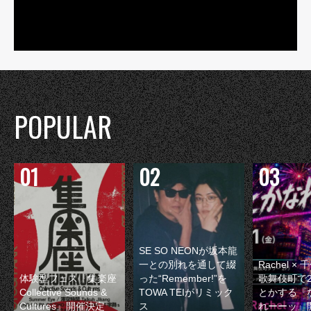
POPULAR
SE SO NEONが坂本龍
一との別れを通して綴
Rachel 
体験型フェス『集楽座
った“Remember!”を
歌舞伎町で
Collective Sounds &
TOWA TEIがリミック
とかする『
Cultures』開催決定
ス
れーーッ』