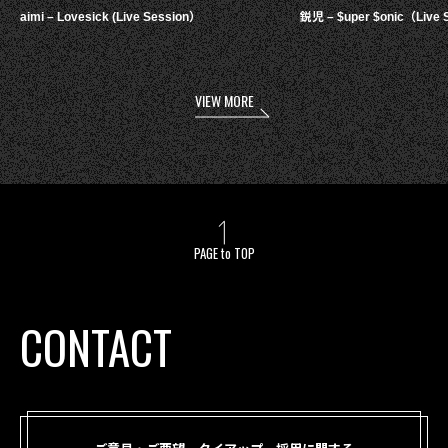
aimi – Lovesick (Live Session）
鋭児 – $uper $onic（Live 
VIEW MORE
PAGE to TOP
CONTACT