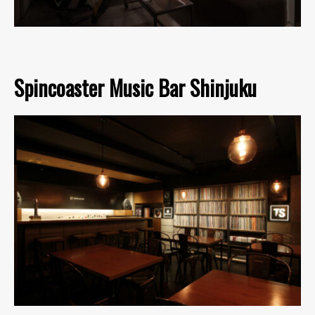
Spincoaster Music Bar Shinjuku