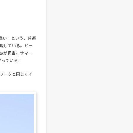
嫌い」という、普遍
現している。ビー
ataが担当。サマー
がっている。
ートワークと同じくイ