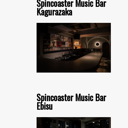
Spincoaster Music Bar
Kagurazaka
Spincoaster Music Bar
Ebisu