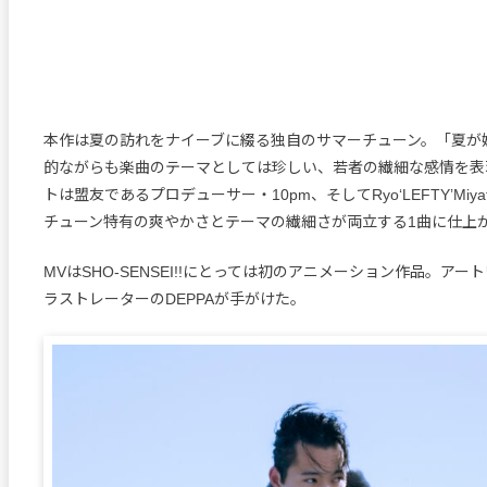
本作は夏の訪れをナイーブに綴る独自のサマーチューン。「夏が
的ながらも楽曲のテーマとしては珍しい、若者の繊細な感情を表
トは盟友であるプロデューサー・10pm、そしてRyo‘LEFTY’Miy
チューン特有の爽やかさとテーマの繊細さが両立する1曲に仕上
MVはSHO-SENSEI!!にとっては初のアニメーション作品。ア
ラストレーターのDEPPAが手がけた。