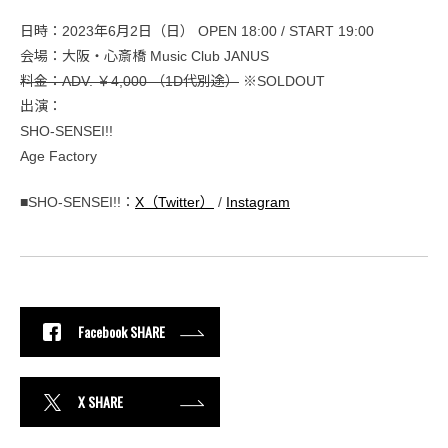
日時：2023年6月2日（日） OPEN 18:00 / START 19:00
会場：大阪・心斎橋 Music Club JANUS
料金：ADV. ￥4,000 （1D代別途）
※SOLDOUT
出演：
SHO-SENSEI!!
Age Factory
■SHO-SENSEI!!：
X（Twitter）
/
Instagram
Facebook SHARE
X SHARE