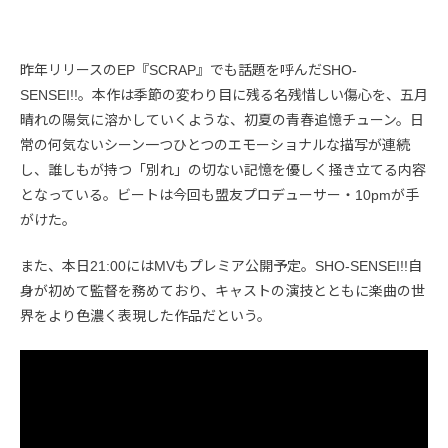
昨年リリースのEP『SCRAP』でも話題を呼んだSHO-
SENSEI!!。本作は季節の変わり目に残る名残惜しい傷心を、五月
晴れの陽気に溶かしていくような、初夏の青春追憶チューン。日
常の何気ないシーン一つひとつのエモーショナルな描写が連続
し、誰しもが持つ「別れ」の切ない記憶を優しく掻き立てる内容
となっている。ビートは今回も盟友プロデューサー・10pmが手
がけた。
また、本日21:00にはMVもプレミア公開予定。SHO-SENSEI!!自
身が初めて監督を務めており、キャストの演技とともに楽曲の世
界をより色濃く表現した作品だという。