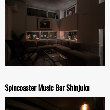
Spincoaster Music Bar Shinjuku