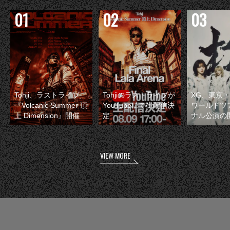
Tohji、ラストライブ
Tohjiのラストライブが
XG、東京
『Volcanic Summer 頂
YouTubeにて生配信決
ワールドツ
上 Dimension』開催
定
ナル公演の
VIEW MORE