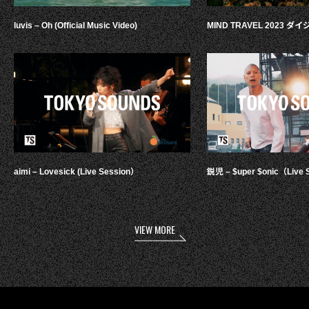
luvis – Oh (Official Music Video)
MIND TRAVEL 2023 
aimi – Lovesick (Live Session）
鋭児 – $uper $onic（Live 
VIEW MORE