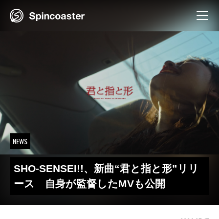
Skip
to
content
NEWS
SHO-SENSEI!!、新曲“君と指と形”リリ
ース 自身が監督したMVも公開