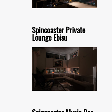
Spincoaster Private
Lounge Ebisu