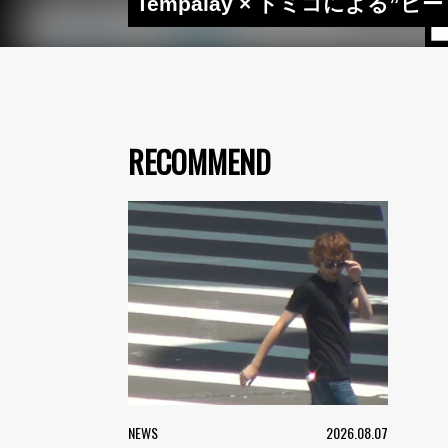
Tempalay × ドミコによ
RECOMMEND
NEWS
2026.08.07