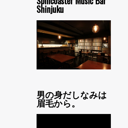
Spincoaster Music Bar
Shinjuku
男の身だしなみは
眉毛から。