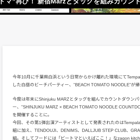
る”ビートマ”再び！ 新宿Marzとタッグを組みカ
今年10月に千葉県白浜という日常からかけ離れた環境にてTempa
した白昼のビーチパーティー、”BEACH TOMATO NOODLE”が
今度は年末にShinjuku MARZとタッグを組んでカウントダウン
ー、”SHINJUKU MARZ × BEACH TOMATO NOODLE COUNTDO
を開催することに。
今回、その第1弾出演アーティストとして発表されたのはTempal
組に加え、TENDOUJI、DENIMS、DALLJUB STEP CLUB、GRA
組。そしてフードには「ビートマといえばここ！」なzagon kitche