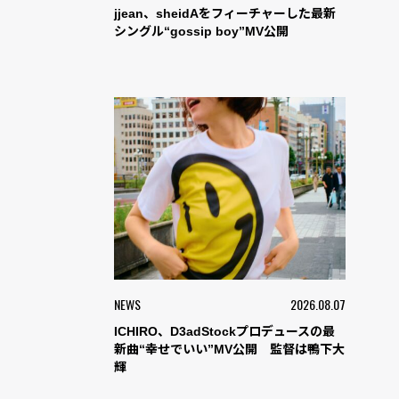
jjean、sheidAをフィーチャーした最新
シングル“gossip boy”MV公開
NEWS
2026.08.07
ICHIRO、D3adStockプロデュースの最
新曲“幸せでいい”MV公開 監督は鴨下大
輝