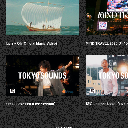
luvis – Oh (Official Music Video)
MIND TRAVEL 2023 
aimi – Lovesick (Live Session）
鋭児 – $uper $onic（Live 
VIEW MORE