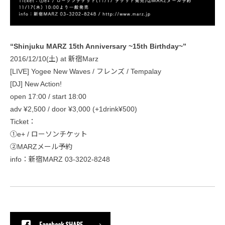
“Shinjuku MARZ 15th Anniversary ~15th Birthday~”
2016/12/10(土) at 新宿Marz
[LIVE] Yogee New Waves / フレンズ / Tempalay
[DJ] New Action!
open 17:00 / start 18:00
adv ¥2,500 / door ¥3,000 (+1drink¥500)
Ticket：
①e+ / ローソンチケット
②MARZメール予約
info：新宿MARZ 03-3202-8248
Facebook SHARE