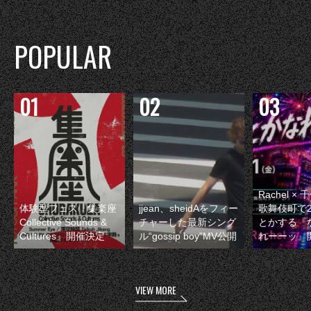
POPULAR
Rachel 
体験型フェス『集楽座
jjean、sheidAをフィー
歌舞伎町で
Collective Sounds &
チャーした最新シング
とかする『
Cultures』開催決定
ル“gossip boy”MV公開
れーーッ』
VIEW MORE