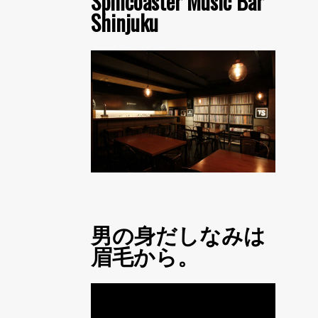
Spincoaster Music Bar
Shinjuku
男の身だしなみは
眉毛から。