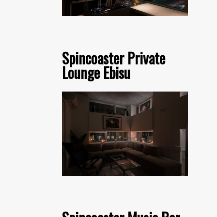
Spincoaster Private
Lounge Ebisu