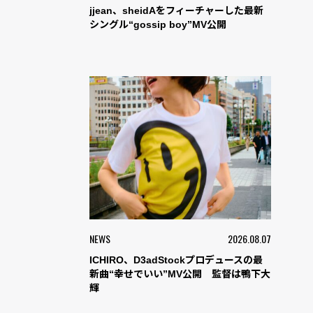
jjean、sheidAをフィーチャーした最新
シングル“gossip boy”MV公開
NEWS
2026.08.07
ICHIRO、D3adStockプロデュースの最
新曲“幸せでいい”MV公開 監督は鴨下大
輝