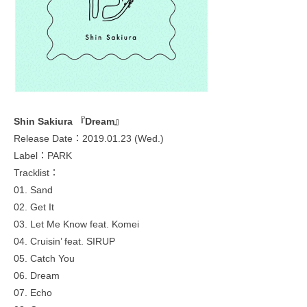
Shin Sakiura 『Dream』
Release Date：2019.01.23 (Wed.)
Label：PARK
Tracklist：
01. Sand
02. Get It
03. Let Me Know feat. Komei
04. Cruisin’ feat. SIRUP
05. Catch You
06. Dream
07. Echo