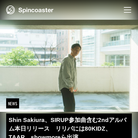
Skip
to
content
NEWS
Shin Sakiura、SIRUP参加曲含む2ndアルバ
ム本日リリース リリパには80KIDZ、
TAAR、showmoreら出演