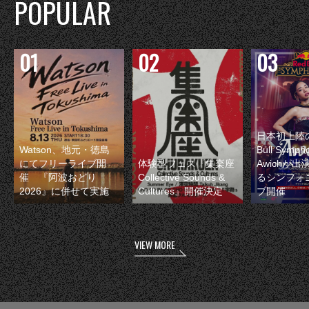
POPULAR
日本初上陸の
Watson、地元・徳島
Bull Symp
にてフリーライブ開
体験型フェス『集楽座
Awichが
催 『阿波おどり
Collective Sounds &
るシンフォ
2026』に併せて実施
Cultures』開催決定
ブ開催
VIEW MORE