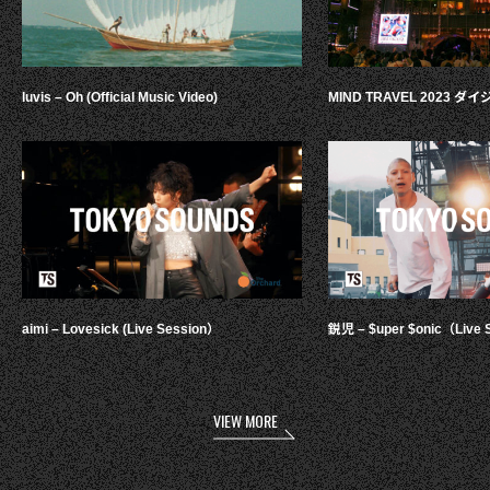
luvis – Oh (Official Music Video)
MIND TRAVEL 2023 
aimi – Lovesick (Live Session）
鋭児 – $uper $onic（Live 
VIEW MORE