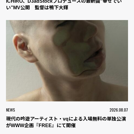
ICHIRO、D3adStockプロデュースの最新曲“幸せでい
い”MV公開 監督は鴨下大輝
NEWS
2026.08.07
現代の吟遊アーティスト・vqによる入場無料の単独公演
がWWW企画『FREE』にて開催