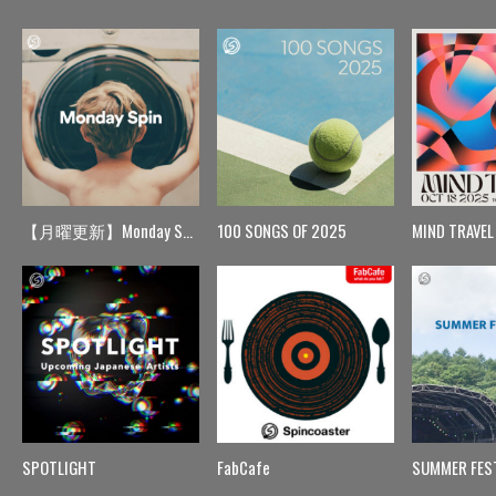
【月曜更新】Monday Spin
100 SONGS OF 2025
MIND TRAVEL
SPOTLIGHT
FabCafe
SUMMER FES