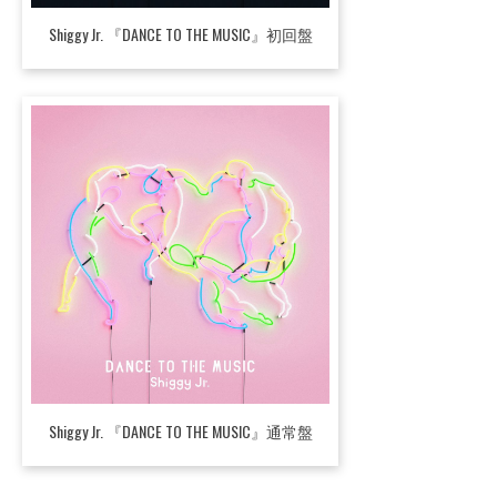
Shiggy Jr. 『DANCE TO THE MUSIC』初回盤
Shiggy Jr. 『DANCE TO THE MUSIC』通常盤