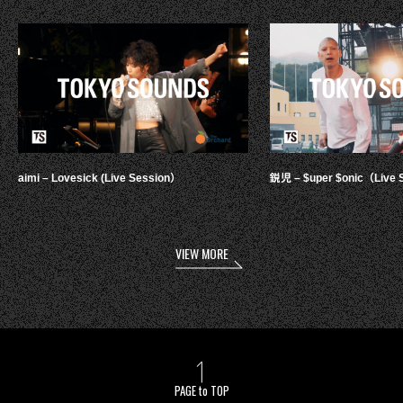
aimi – Lovesick (Live Session）
鋭児 – $uper $onic（Live 
VIEW MORE
PAGE to TOP