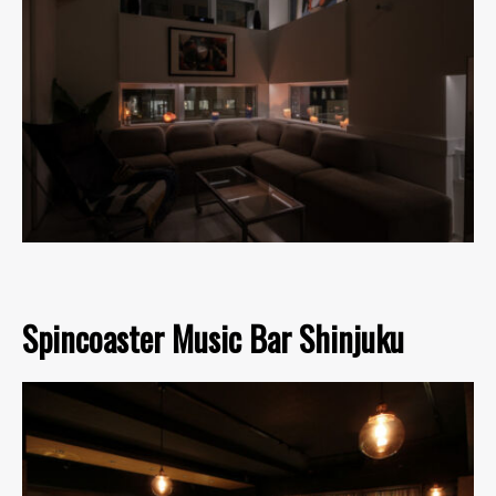
Spincoaster Music Bar Shinjuku