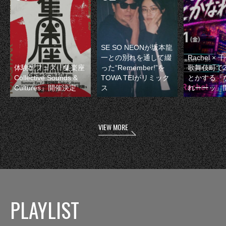
SE SO NEONが坂本龍
一との別れを通して綴
Rachel 
体験型フェス『集楽座
った“Remember!”を
歌舞伎町で
Collective Sounds &
TOWA TEIがリミック
とかする『
Cultures』開催決定
ス
れーーッ』
VIEW MORE
PLAYLIST