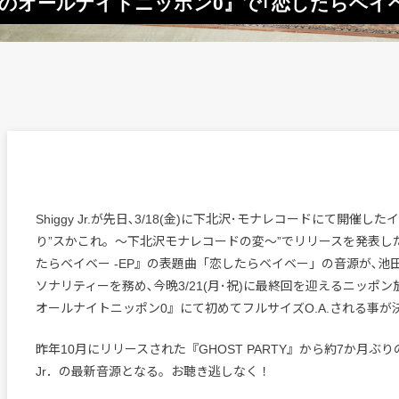
gy Jr.のオールナイトニッポン0』で｢恋したらベイ
Shiggy Jr.が先日､3/18(金)に下北沢･モナレコードにて開催した
り”スかこれ。〜下北沢モナレコードの変〜”でリリースを発表した､3r
たらベイベー -EP』の表題曲「恋したらベイベー」の音源が､池
ソナリティーを務め､今晩3/21(月･祝)に最終回を迎えるニッポン放送『
オールナイトニッポン0』にて初めてフルサイズO.A.される事が
昨年10月にリリースされた『GHOST PARTY』から約7か月ぶりの
Jr．の最新音源となる。お聴き逃しなく！