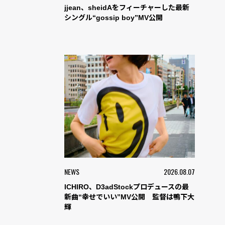
jjean、sheidAをフィーチャーした最新
シングル“gossip boy”MV公開
NEWS
2026.08.07
ICHIRO、D3adStockプロデュースの最
新曲“幸せでいい”MV公開 監督は鴨下大
輝