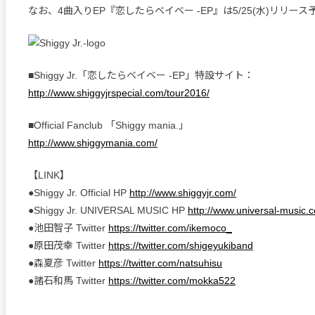
なお、4曲入りEP『恋したらベイベー -EP』は5/25(水)リリース
■Shiggy Jr.「恋したらベイベー -EP」特設サイト：
http://www.shiggyjrspecial.com/tour2016/
■Official Fanclub 「Shiggy mania.」
http://www.shiggymania.com/
【LINK】
●Shiggy Jr. Official HP
http://www.shiggyjr.com/
●Shiggy Jr. UNIVERSAL MUSIC HP
http://www.universal-music.co
●池田智子 Twitter
https://twitter.com/ikemoco_
●原田茂幸 Twitter
https://twitter.com/shigeyukiband
●森夏彦 Twitter
https://twitter.com/natsuhisu
●諸石和馬 Twitter
https://twitter.com/mokka522