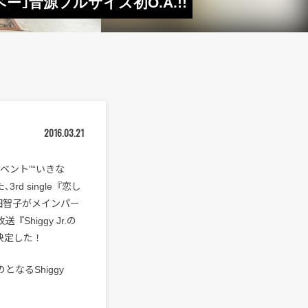
ベー｣音源フルサイズ初O.A.!!
2016.03.21
イベント”“いきな
d single『恋し
田智子がメインパー
Shiggy Jr.の
決定した！
となるShiggy