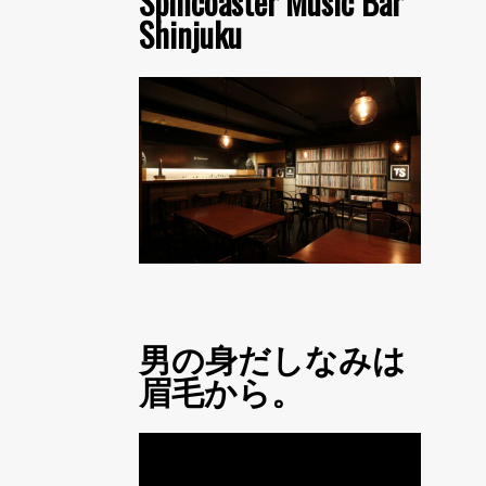
Spincoaster Music Bar
Shinjuku
男の身だしなみは
眉毛から。