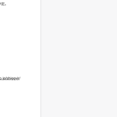
予定。
.jp/shiggyjr
/