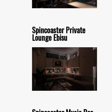
Spincoaster Private
Lounge Ebisu