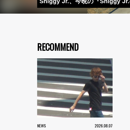
Shiggy Jr.、今晩の『Shig
RECOMMEND
NEWS
2026.08.07