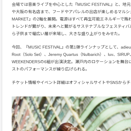
会場では音楽ライブを中心とした『MUSIC FESTIVAL』と、
や大阪の有名店まで、フードやアパレルの出店が楽しめるマルシェ『L
MARKET』の2軸を展開。電源はすべて再生可能エネルギーで賄
トレンドが繋がり、未来へと繋がるサステナブルなフェスティバ
ら子供まで幅広い層が来場し、大きな盛り上がりをみせた。
今回、『MUSIC FESTIVAL』の第1弾ラインナップとして、adieu、
Root（Solo Set）、Jeremy Quartus（Nulbarich）、luv、SIRU
WEEKENDERSの6組が出演決定。瀬戸内のロケーションを舞
ストのパフォーマンスが繰り広げられる。
チケット情報やイベント詳細はオフィシャルサイトやSNSからチ