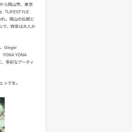
地元から岡山市、東京
IFESTYLE
われ、岡山の伝統と
ルで、昨年は大人か
Ginger
P、YONA YONA
台に、多彩なアーティ
ェックを。