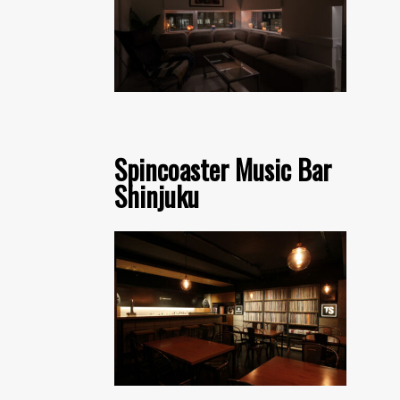
Spincoaster Music Bar
Shinjuku