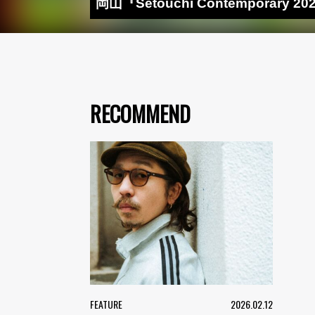
岡山『Setouchi Contemporary 
RECOMMEND
FEATURE
2026.02.12