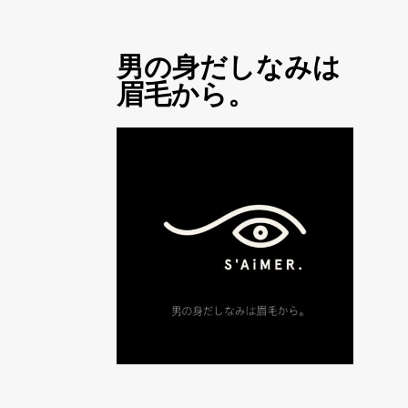
男の身だしなみは
眉毛から。