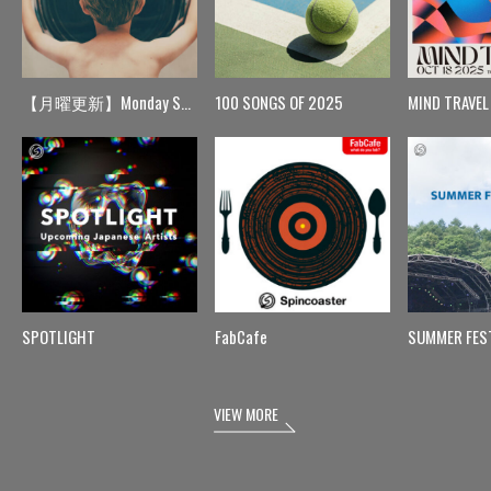
【月曜更新】Monday Spin
100 SONGS OF 2025
MIND TRAVEL
SPOTLIGHT
FabCafe
SUMMER FES
VIEW MORE