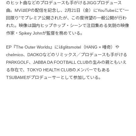
のヒット曲などのプロデュースも手がけるJIGGプロデュース
曲。MVはEPの配信を記念し、2月21日（金）にYouTubeにて“一
回限り”でプレミア公開されたが、この度待望の一般公開が行わ
れた。映像は国内ヒップホップ・シーンで注目集める気鋭の映像
作家・Spikey Johnが監督を務めている。
EP『The Outer Worlds』にはglitsmotel（HANG × 唾奇）や
chelmico、DAOKOなどのリミックス／プロデュースも手がける
PARKGOLF、JABBA DA FOOTBALL CLUBの生みの親ともいえ
る存在で、TOKYO HEALTH CLUBのメンバーでもある
TSUBAMEがプロデューサーとして参加している。