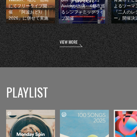
にてフリーライブ開
Awichが出演 4都市巡
よるツーマ
催 『阿波おどり
るシンフォニックライ
『二人のレ
2026』に併せて実施
ブ開催
ー』開催決
VIEW MORE
PLAYLIST