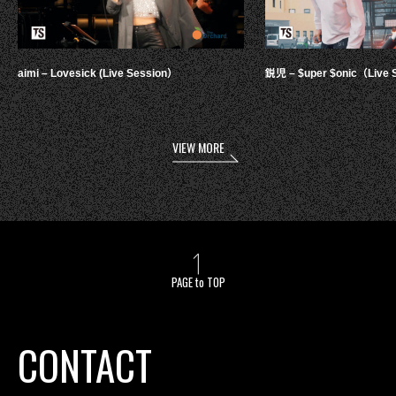
aimi – Lovesick (Live Session）
鋭児 – $uper $onic（Live 
VIEW MORE
PAGE to TOP
CONTACT