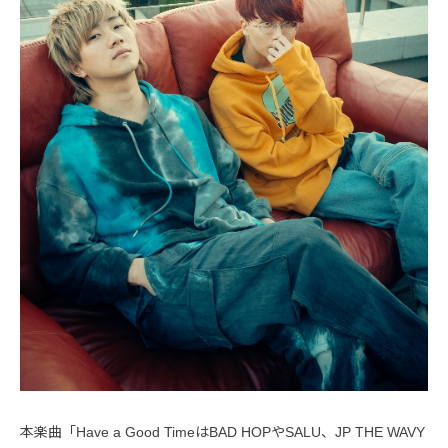
本楽曲「Have a Good TimeはBAD HOPやSALU、JP THE WAVY