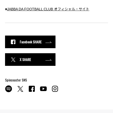
■
JABBA DA FOOTBALL CLUB オフィシャル・サイト
Facebook SHARE
X SHARE
Spincoaster SNS