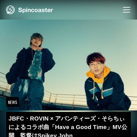
Skip
to
content
NEWS
JBFC・ROVIN × アバンティーズ・そらちぃ
によるコラボ曲「Have a Good Time」MV公
開 監督はSpikey John