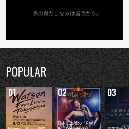
POPULAR
日本初上陸の『Red
Watson、地元・徳島
Bull Symphonic』に
青葉市子と