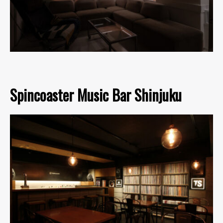
Spincoaster Music Bar Shinjuku