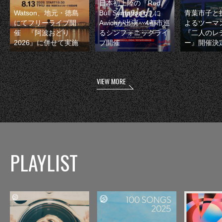
日本初上陸の『Red
Watson、地元・徳島
Bull Symphonic』に
青葉市子と
にてフリーライブ開
Awichが出演 4都市巡
よるツーマ
催 『阿波おどり
るシンフォニックライ
『二人のレ
2026』に併せて実施
ブ開催
ー』開催決
VIEW MORE
PLAYLIST