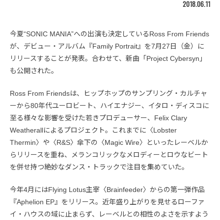
2018.06.11
今夏“SONIC MANIA”への出演も決定しているRoss From Friends
が、デビュー・アルバム『Family Portrait』を7月27日（金）に
リリースすることが発表。合わせて、新曲「Project Cybersyn」
も公開された。
Ross From Friendsは、ヒップホップのサンプリング・カルチャ
ーから80年代ユーロビート、ハイエナジー、イタロ・ディスコに
至る様々な影響を受けた若きプロデューサー、Felix Clary
Weatherallによるプロジェクト。これまでに〈Lobster
Thermin〉や〈R&S〉傘下の〈Magic Wire〉といったレーベルか
らリリースを重ね、メランコリックなメロディーとロウなビート
を併せ持つ絶妙なダンス・トラックで注目を集めていた。
今年4月にはFlying Lotus主宰〈Brainfeeder〉からの第一弾作品
『Aphelion EP』をリリース。近年盛り上がりを見せるローファ
イ・ハウスの域に止まらず、レーベルとの相性のよさを示すよう