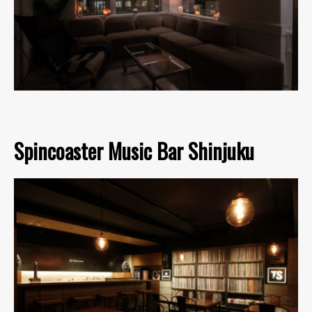
Spincoaster Music Bar Shinjuku