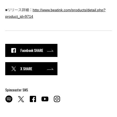
■リリース詳細：
http://www.beatink.com/products/detail.php?
product_id=9714
Facebook SHARE
X SHARE
Spincoaster SNS