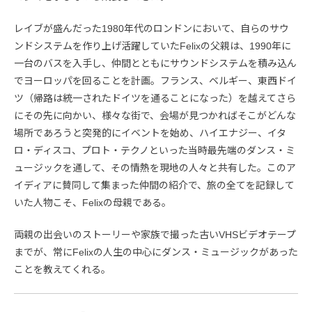
レイブが盛んだった1980年代のロンドンにおいて、自らのサウ
ンドシステムを作り上げ活躍していたFelixの父親は、1990年に
一台のバスを入手し、仲間とともにサウンドシステムを積み込ん
でヨーロッパを回ることを計画。フランス、ベルギー、東西ドイ
ツ（帰路は統一されたドイツを通ることになった）を越えてさら
にその先に向かい、様々な街で、会場が見つかればそこがどんな
場所であろうと突発的にイベントを始め、ハイエナジー、イタ
ロ・ディスコ、プロト・テクノといった当時最先端のダンス・ミ
ュージックを通して、その情熱を現地の人々と共有した。このア
イディアに賛同して集まった仲間の紹介で、旅の全てを記録して
いた人物こそ、Felixの母親である。
両親の出会いのストーリーや家族で撮った古いVHSビデオテープ
までが、常にFelixの人生の中心にダンス・ミュージックがあった
ことを教えてくれる。