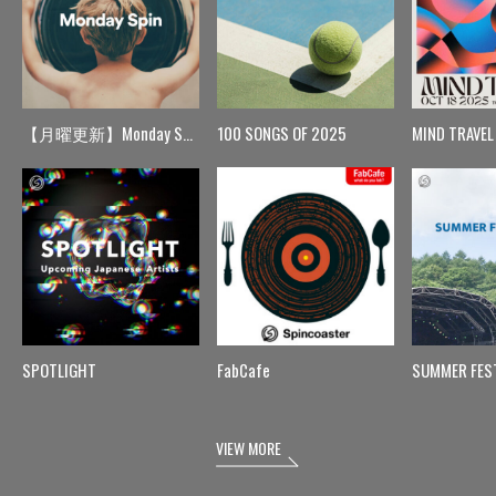
【月曜更新】Monday Spin
100 SONGS OF 2025
MIND TRAVEL
SPOTLIGHT
FabCafe
SUMMER FES
VIEW MORE