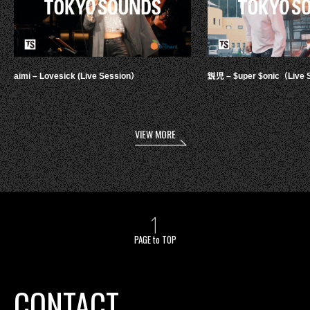
aimi – Lovesick (Live Session）
鋭児 – $uper $onic（Live 
VIEW MORE
PAGE to TOP
CONTACT