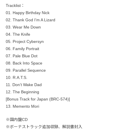
Tracklist：
01. Happy Birthday Nick
02. Thank God I’m A Lizard
03. Wear Me Down
04. The Knife
05. Project Cybersyn
06. Family Portrait
07. Pale Blue Dot
08. Back Into Space
09. Parallel Sequence
10. R.A.T.S.
11. Don’t Wake Dad
12. The Beginning
[Bonus Track for Japan (BRC-574)]
13. Memento Mori
※国内盤CD
※ボーナストラック追加収録、解説書封入