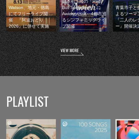
日本初上陸の『Red
Watson、地元・徳島
Bull Symphonic』に
青葉市子と
にてフリーライブ開
Awichが出演 4都市巡
よるツーマ
催 『阿波おどり
るシンフォニックライ
『二人のレ
2026』に併せて実施
ブ開催
ー』開催決
VIEW MORE
PLAYLIST