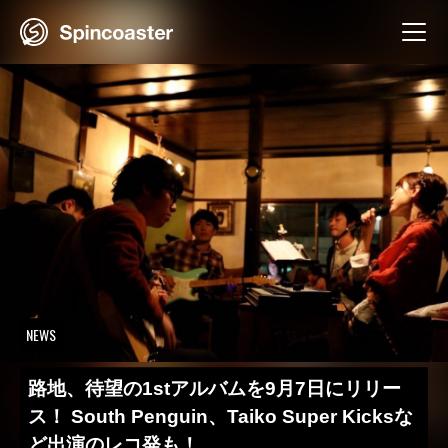
Skip
to
content
NEWS
路地、待望の1stアルバムを9月7日にリリー
ス！ South Penguin、Taiko Super Kicksな
ど出演のレコ発も！