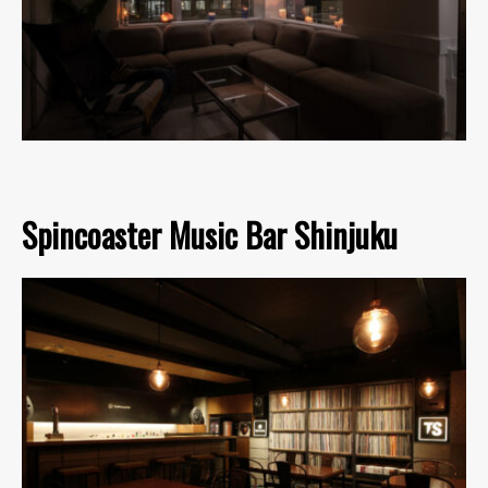
Spincoaster Music Bar Shinjuku