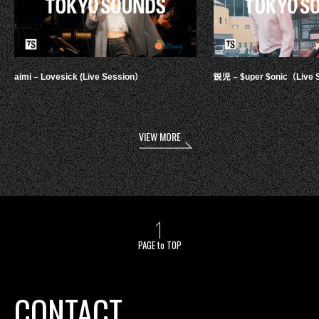
aimi – Lovesick (Live Session）
鋭児 – $uper $onic（Live 
VIEW MORE
PAGE to TOP
CONTACT