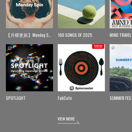
【月曜更新】Monday Spin
100 SONGS OF 2025
MIND TRAVEL
SPOTLIGHT
FabCafe
SUMMER FES
VIEW MORE