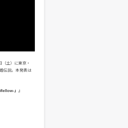
3日（土）に東京・
た離婚伝説。本発表は
Mellow-」』