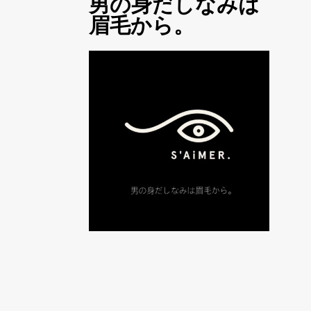
男の身だしなみは
眉毛から。