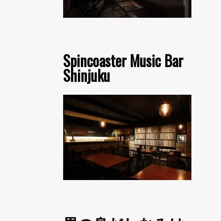
Spincoaster Music Bar
Shinjuku