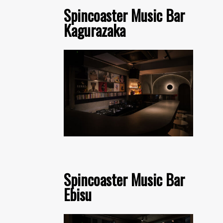
Spincoaster Music Bar
Kagurazaka
Spincoaster Music Bar
Ebisu