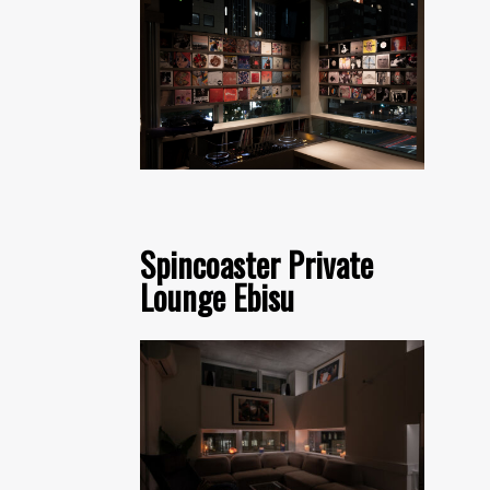
Spincoaster Private
Lounge Ebisu