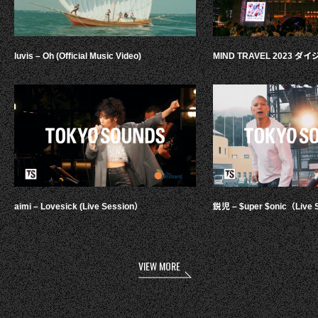
luvis – Oh (Official Music Video)
MIND TRAVEL 2023 
aimi – Lovesick (Live Session）
鋭児 – $uper $onic（Live 
VIEW MORE