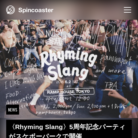
Skip
to
content
NEWS
〈Rhyming Slang〉5周年記念パーティ
がスケボーパークで開催