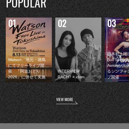
POPULAR
日本初上陸の
Watson、地元・徳島
Bull Symp
にてフリーライブ開
Awichが
催 『阿波おどり
INTERVIEW ｜
るシンフォ
2026』に併せて実施
RACH? × idom
ブ開催
VIEW MORE