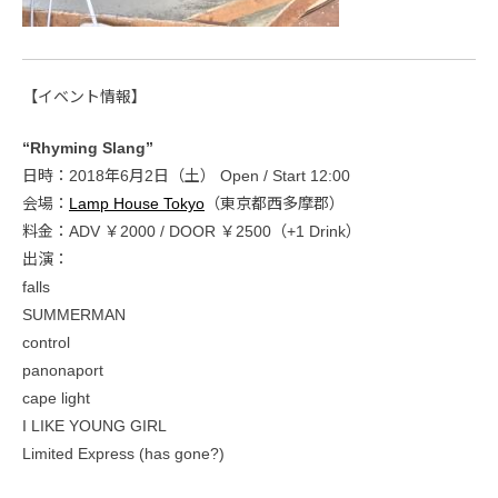
【イベント情報】
“Rhyming Slang”
日時：2018年6月2日（土） Open / Start 12:00
会場：
Lamp House Tokyo
（東京都西多摩郡）
料金：ADV ￥2000 / DOOR ￥2500（+1 Drink）
出演：
falls
SUMMERMAN
control
panonaport
cape light
I LIKE YOUNG GIRL
Limited Express (has gone?)