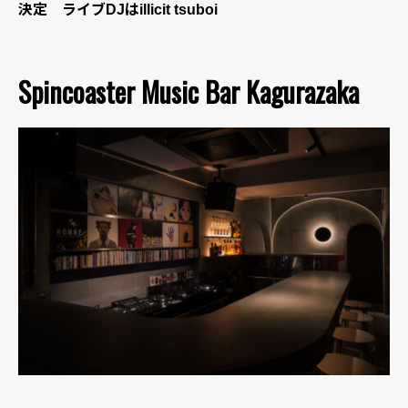
決定 ライブDJはillicit tsuboi
Spincoaster Music Bar Kagurazaka