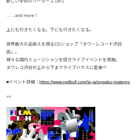
新しい学校のリーダーズ (4F)
……and more！
上にも行きたくなる。下にも行きたくなる。
世界最大の品揃えを誇るCDショップ「タワーレコード渋谷
店」。
様々な国内ミュージシャンを招きライブイベントを実施。
タワレコ渋谷が上から下までライブハウスに変身!?
■イベント詳細：
https://www.redbull.com/jp-ja/ongaku-matenro
==