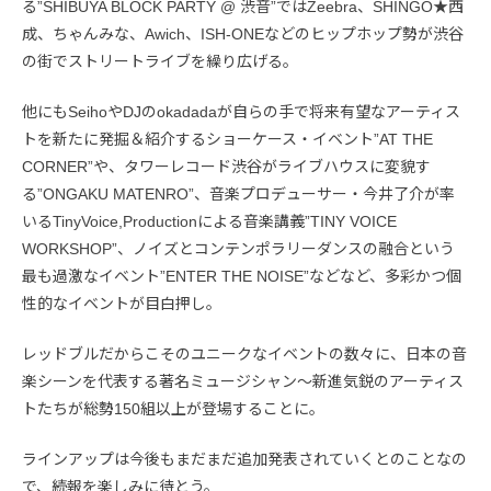
る”SHIBUYA BLOCK PARTY @ 渋音”ではZeebra、SHINGO★西
成、ちゃんみな、Awich、ISH-ONEなどのヒップホップ勢が渋谷
の街でストリートライブを繰り広げる。
他にもSeihoやDJのokadadaが自らの手で将来有望なアーティス
トを新たに発掘＆紹介するショーケース・イベント”AT THE
CORNER”や、タワーレコード渋谷がライブハウスに変貌す
る”ONGAKU MATENRO”、音楽プロデューサー・今井了介が率
いるTinyVoice,Productionによる音楽講義”TINY VOICE
WORKSHOP”、ノイズとコンテンポラリーダンスの融合という
最も過激なイベント”ENTER THE NOISE”などなど、多彩かつ個
性的なイベントが目白押し。
レッドブルだからこそのユニークなイベントの数々に、日本の音
楽シーンを代表する著名ミュージシャン〜新進気鋭のアーティス
トたちが総勢150組以上が登場することに。
ラインアップは今後もまだまだ追加発表されていくとのことなの
で、続報を楽しみに待とう。