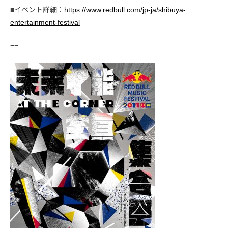
■イベント詳細：
https://www.redbull.com/jp-ja/shibuya-
entertainment-festival
==