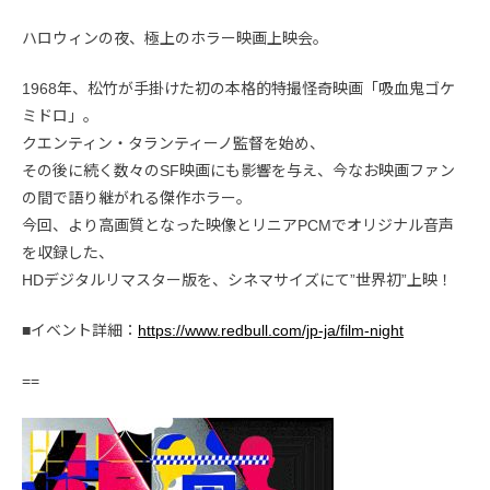
ハロウィンの夜、極上のホラー映画上映会。
1968年、松竹が手掛けた初の本格的特撮怪奇映画「吸血鬼ゴケ
ミドロ」。
クエンティン・タランティーノ監督を始め、
その後に続く数々のSF映画にも影響を与え、今なお映画ファン
の間で語り継がれる傑作ホラー。
今回、より高画質となった映像とリニアPCMでオリジナル音声
を収録した、
HDデジタルリマスター版を、シネマサイズにて”世界初”上映！
■イベント詳細：
https://www.redbull.com/jp-ja/film-night
==