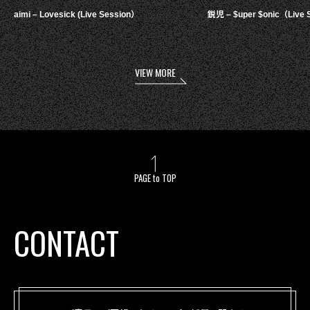
aimi – Lovesick (Live Session）
鋭児 – $uper $onic（Live 
VIEW MORE
PAGE to TOP
CONTACT