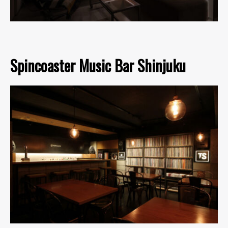
Spincoaster Music Bar Shinjuku