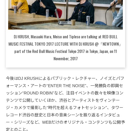
DJ KRUSH, Masaaki Hara, Meiso and Tipleso are talking at RED BULL
MUSIC FESTIVAL TOKYO 2017 LECTURE WITH DJ KRUSH @『NEWTOWN』
part of the Red Bull Music Festival Tokyo 2017 in Tokyo, Japan, on 11
November, 2017
今後はDJ KRUSHによるパブリック・レクチャー、ノイズとパフ
ォーマンス・アートの“ENTER THE NOISE”、一発勝負の即興セ
ッション“ROUND ROBIN”など、注目イベントの数々を映像コン
テンツで公開していくほか、渋谷とアーティストをヴィンテー
ジ・カメラで撮影した“時代を超えるフォトセッション”、タワー
レコード渋谷の歴史と日本の音楽シーンを振り返るインタビュ
ー・シリーズなど、WEBだけのオリジナル・コンテンツも公開予
定とのこと。