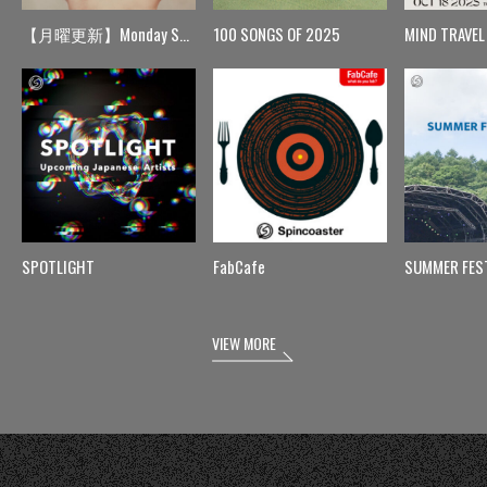
【月曜更新】Monday Spin
100 SONGS OF 2025
MIND TRAVEL
SPOTLIGHT
FabCafe
SUMMER FES
VIEW MORE