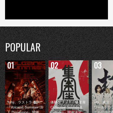
POPULAR
Tohji、ラストライブ
体験型フェス『集楽座
XG、東京
『Volcanic Summer 頂
Collective Sounds &
ワールドツ
上 Dimension』開催
Cultures』開催決定
ナル公演の