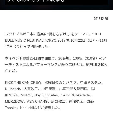
2017.12.26
レッドブルが日本の音楽に“翼をさずける”をテーマに、“RED
BULL MUSIC FESTIVAL TOKYO 2017”を10月22日（日）〜11月
17日（金）まで初開催した。
本イベントは計25日間の開催で、26会場、139組（310名）のア
ーティストによるパフォーマンスが繰り広げられ、総勢15,240人
が来場。
KICK THE CAN CREW、水曜日のカンパネラ、中田ヤスタカ、
Nulbarich、大貫妙子、小西康陽、小室哲哉＆脇田玲、DJ
KRUSH、MURO、Joy Opposites、Seiho ＆ okadada、
MERZBOW、ASA-CHANG、灰野敬二、蓮沼執太、Chip
Tanaka、Ken Ishiiなどが登場した。