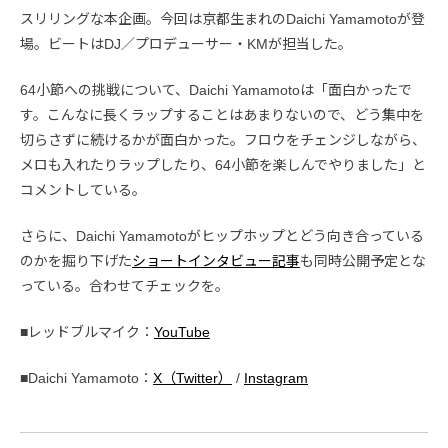
スリリングな本企画。今回は京都生まれのDaichi Yamamotoが登
場。ビートはDJ／プロデューサー・KMが担当した。
64小節への挑戦について、Daichi Yamamotoは「面白かったで
す。こんなに⻑くラップすることはあまりないので、どう集中を
切らさずに続けるかが面白かった。フロウをチェンジしながら、
メロも入れたりラップしたり、64小節を楽しんでやりました」と
コメントしている。
さらに、Daichi Yamamotoがヒップホップとどう向き合っている
のかを掘り下げた
ショートインタビュー記事
も同時公開予定とな
っている。合わせてチェックを。
■レッドブルマイク：
YouTube
■Daichi Yamamoto：
X（Twitter）
/
Instagram