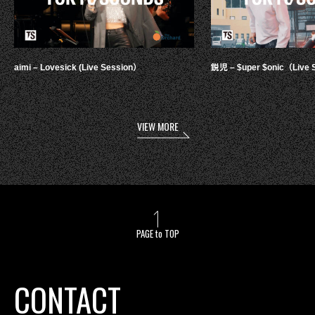
aimi – Lovesick (Live Session）
鋭児 – $uper $onic（Live 
VIEW MORE
PAGE to TOP
CONTACT