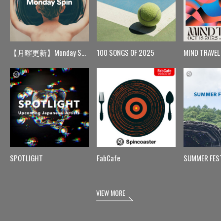
【月曜更新】Monday Spin
100 SONGS OF 2025
MIND TRAVEL
SPOTLIGHT
FabCafe
SUMMER FES
VIEW MORE