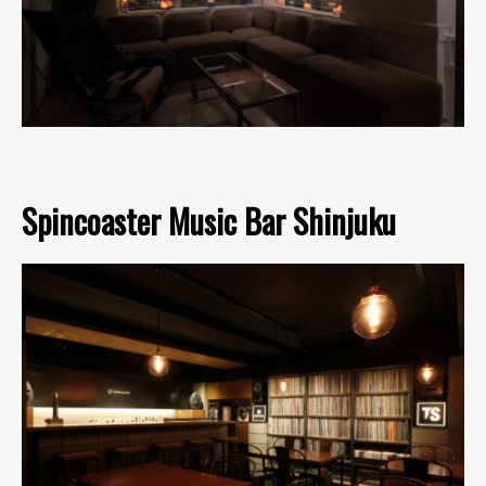
Spincoaster Music Bar Shinjuku