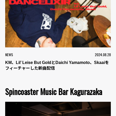
NEWS
2024.08.28
KM、Lil’ Leise But GoldとDaichi Yamamoto、Skaaiを
フィーチャーした新曲配信
Spincoaster Music Bar Kagurazaka