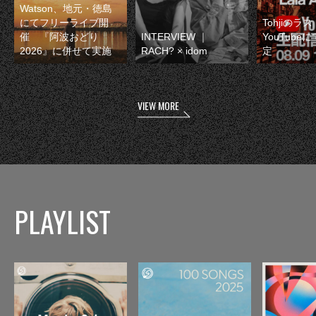
Watson、地元・徳島
にてフリーライブ開
Tohjiのラ
催 『阿波おどり
INTERVIEW ｜
YouTube
2026』に併せて実施
RACH? × idom
定
VIEW MORE
PLAYLIST