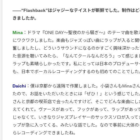
――“Flashback”はジャジーなテイストが新鮮でした。制作は
きましたか。
Mina
：ドラマ『ONE DAY～聖夜のから騒ぎ～』のテーマ曲を
にワクワクしました。楽曲もジャズっぽい曲にラップが入ると聞
奮しましたし、どういうサウンドになるのかすごく興味深かった
た音源を聴いてみたら、「なんてクールなんだろう」って感じました
ラップも素晴らしかったです。私にとっては日本のプロデューサ
も、日本でボーカルレコーディングするのも初めてのことでした
Daichi
：僕は京都から遠隔で作業しました。小袋さんもMinaさ
たので、お話をいただいたときには「ぜひ！」という感じでした
さんと京都の喫茶店で会ったんですけど、そこでどんな楽曲にし
えてくれて。ヴァースがあって、フックがあって、ラップがあっ
じゃなくて、いきなりジャズプレイヤーのサックスソロが入って
ップが急に入ってくる、みたいな話でした。なので事前に大体の
らレコーディングできましたね。