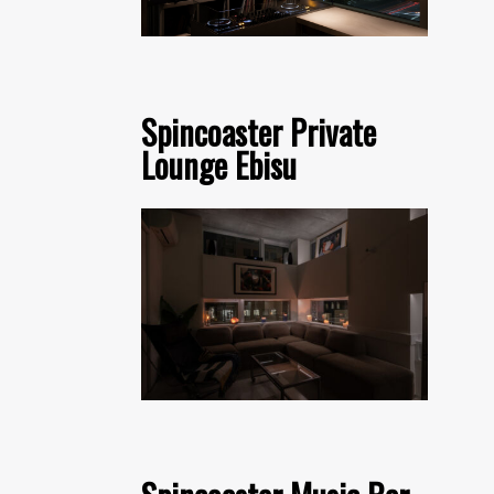
Spincoaster Private
Lounge Ebisu