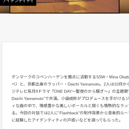
、アイデンティティ
デンマークのコペンハーゲンを拠点に活動するSSW・Mina Oka
ベ）と、京都出身のラッパー・Daichi Yamamoto。2人は10
ジテレビ系月9ドラマ『ONE DAY～聖夜のから騒ぎ～』の主題歌“Flash
Daichi Yamamoto”で共演。小袋成彬がプロデュースを手がけ
ィな曲の中で、情感豊かな美しいボーカルと鋭くも情熱的なラッ
る。今回の対談では2人に“Flashback”の制作背景から音楽的
に経験したアイデンティティの戸惑いなどを語ってもらった。