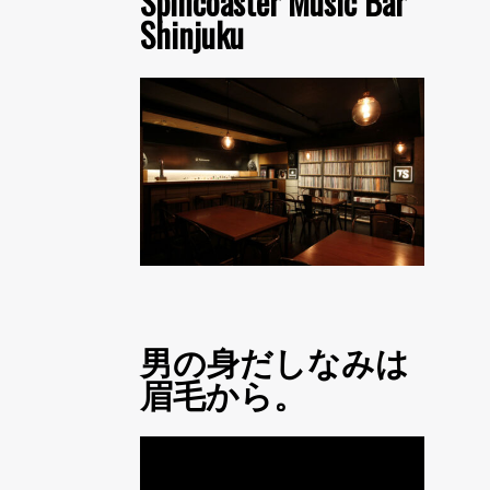
Spincoaster Music Bar
Shinjuku
男の身だしなみは
眉毛から。