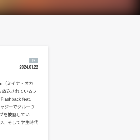
PR
2024.01.22
be（ミイナ・オカ
月から放送されているフ
back feat.
るジャジーでグルーヴ
プを披露してい
ルーツ、そして学生時代