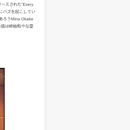
スされた“Every
的にバズを起こしてい
Mina Okabe
の会話は終始和やな空