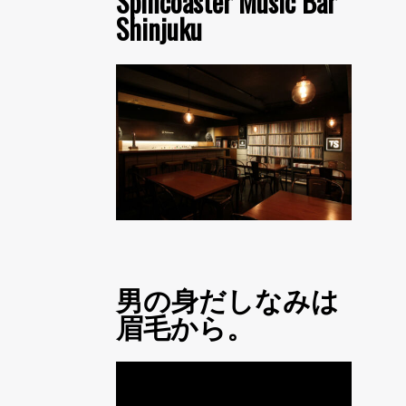
Spincoaster Music Bar
Shinjuku
男の身だしなみは
眉毛から。