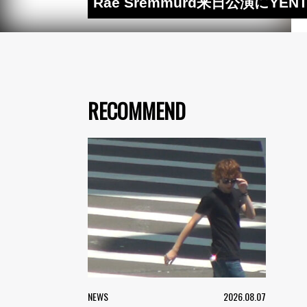
Rae Sremmurd来日公演にYE
RECOMMEND
NEWS
2026.08.07