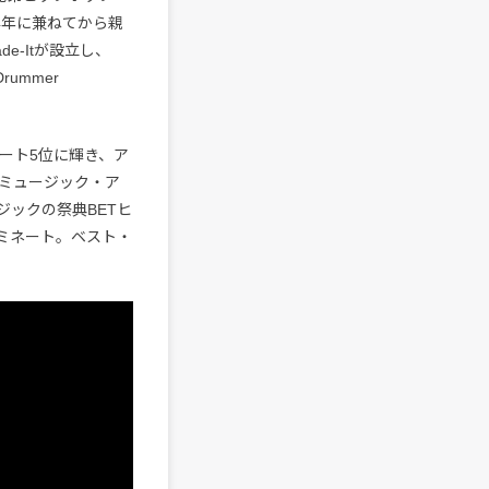
4年に兼ねてから親
e-Itが設立し、
rummer
ャート5位に輝き、ア
ミュージック・ア
ックの祭典BETヒ
ミネート。ベスト・