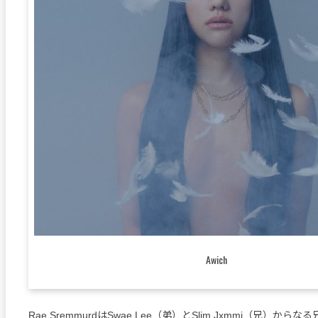
Awich
Rae SremmurdはSwae Lee（弟）とSlim Jxmmi（兄）か