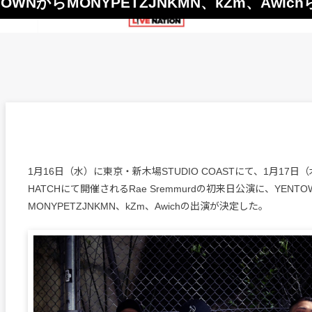
NTOWNからMONYPETZJNKMN、kZm、Awic
1月16日（水）に東京・新木場STUDIO COASTにて、1月17
HATCHにて開催されるRae Sremmurdの初来日公演に、YENT
MONYPETZJNKMN、kZm、Awichの出演が決定した。