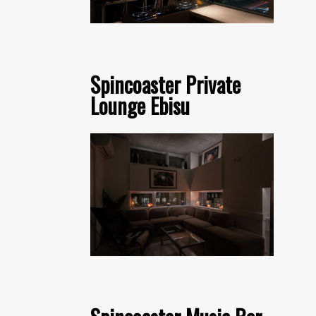
Spincoaster Private
Lounge Ebisu