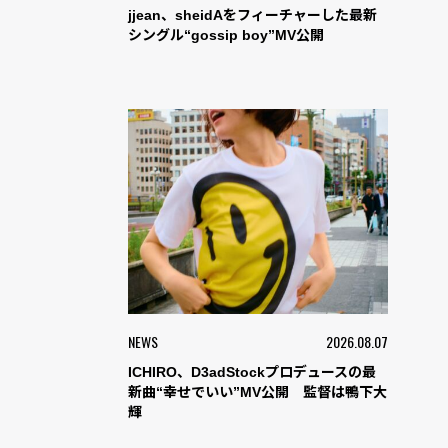
jjean、sheidAをフィーチャーした最新
シングル“gossip boy”MV公開
NEWS
2026.08.07
ICHIRO、D3adStockプロデュースの最
新曲“幸せでいい”MV公開 監督は鴨下大
輝