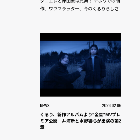
ダニエレと岸田繁は兄弟？ ナポリでの制
作、ワウフラッター、今のくるりらしさ
NEWS
2026.02.06
くるり、新作アルバムより“金星”MVプレ
ミア公開 井浦新と水野響心が出演の第2
章