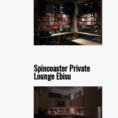
Spincoaster Private
Lounge Ebisu