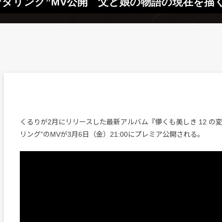
ダリング”MV公開 父と娘の物語の現在を描
くるりが2月にリリースした最新アルバム『儚くも美しき 12 の
リング”のMVが3月6日（金）21:00にプレミア公開される。