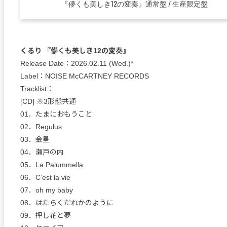
『儚くも美しき12の変奏』通常盤 / 生産限定盤
くるり 『儚くも美しき12の変奏』
Release Date：2026.02.11 (Wed.)*
Label：NOISE McCARTNEY RECORDS
Tracklist：
[CD] ※3形態共通
01．たまにおもうこと
02．Regulus
03．金星
04．瀬戸の内
05．La Palummella
06．C’est la vie
07．oh my baby
08．はたらくだれかのように
09．押し花と夢