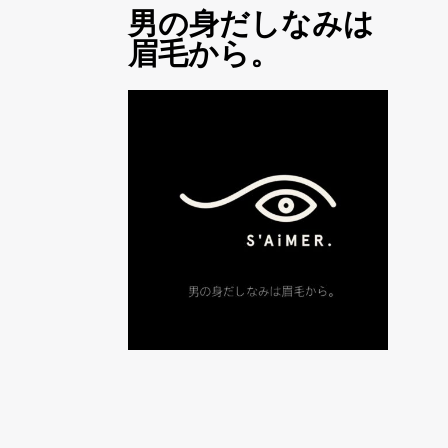
男の身だしなみは
眉毛から。