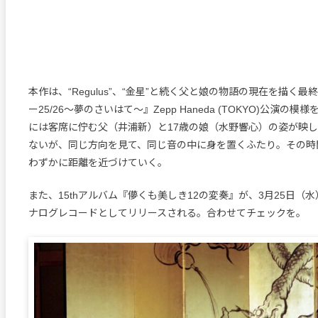
本作は、“Regulus”、“金星”と続く父と娘の物語の現在を描く
ー25/26〜夢のさいはて〜』Zepp Haneda (TOKYO)公演の
には客席に佇む父（井浦新）と17歳の娘（水野響心）の姿が映
ないが、同じ方向を見て、同じ音の中に身を置くふたり。その時
わずかに距離を近づけていく。
また、15thアルバム『儚くも美しき12の変奏』が、3月25日（
ナログレコードとしてリリースされる。合わせてチェックを。