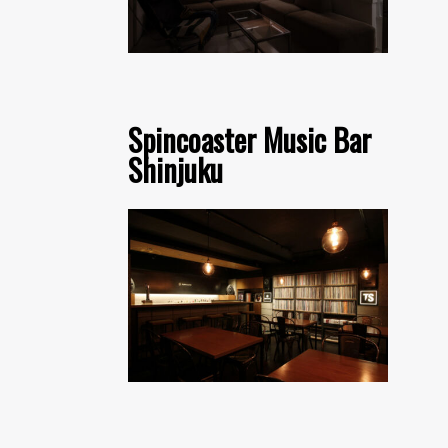
Spincoaster Music Bar
Shinjuku