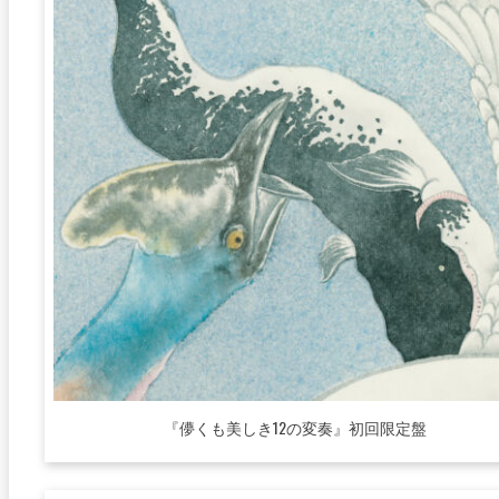
『儚くも美しき12の変奏』初回限定盤