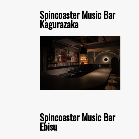
Spincoaster Music Bar
Kagurazaka
Spincoaster Music Bar
Ebisu