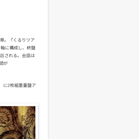
最終章。『くるりツア
模様を軸に構成し、終盤
し出される。会話は
間が
水）に2枚組重量盤ア