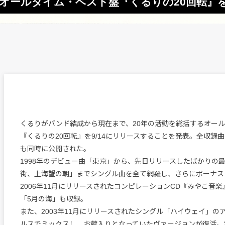
 オールタイム・ベスト盤『くるりの20回転』
くるりがバンド結成から現在まで、20年の活動を総括するオー
『くるりの20回転』を9/14にリリースすることを発表。全収録
も同時に公開された。
1998年のデビュー曲「東京」から、先日リリースしたばかりの
街、上海蟹の朝」までシングル曲を全て網羅し、さらにボーナス
2006年11月にリリースされたコンピレーションCD『みやこ音
「5月の海」も収録。
また、2003年11月にリリースされたシングル「ハイウェイ」の
ルスでミックスし、お蔵入りとなっていたヴァージョンが復活。20