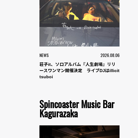
NEWS
2026.08.06
荘子it、ソロアルバム『人生劇場』リリ
ースワンマン開催決定 ライブDJはillicit
tsuboi
Spincoaster Music Bar
Kagurazaka