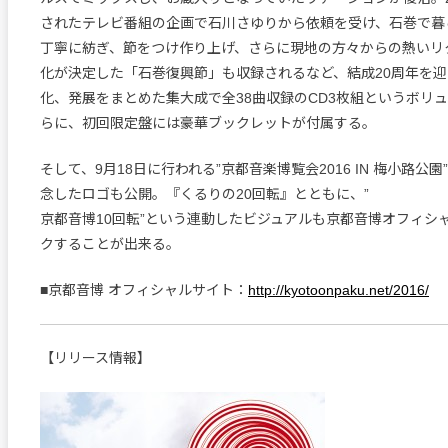
されたテレビ番組の企画で石川さゆりから依頼を受け、石巻で暮
丁寧に紡ぎ、節をつけ作り上げ、さらに現地の方々からの熱いリ
化が決定した「石巻復興節」も収録されるなど、結成20周年を
化、発展をまとめた集大成で全38曲収録のCD3枚組というボリ
らに、初回限定盤には豪華ブックレットが付属する。
そして、9月18日に行われる”京都音楽博覧会2016 IN 梅小路公園
念したロゴも公開。『くるりの20回転』とともに、”
京都音博10回転”という連動したビジュアルも京都音博オフィシ
クすることが出来る。
■京都音博 オフィシャルサイト：
http://kyotoonpaku.net/2016/
【リリース情報】