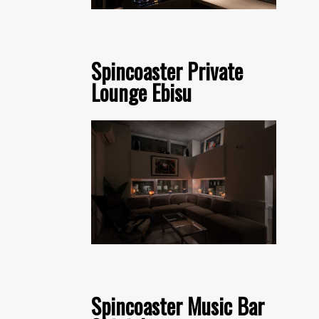
Spincoaster Private
Lounge Ebisu
Spincoaster Music Bar