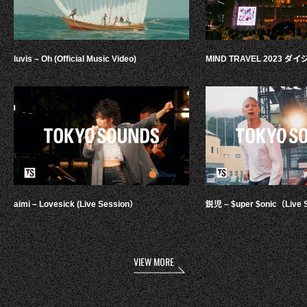
luvis – Oh (Official Music Video)
MIND TRAVEL 2023 
aimi – Lovesick (Live Session）
鋭児 – $uper $onic（Live 
VIEW MORE