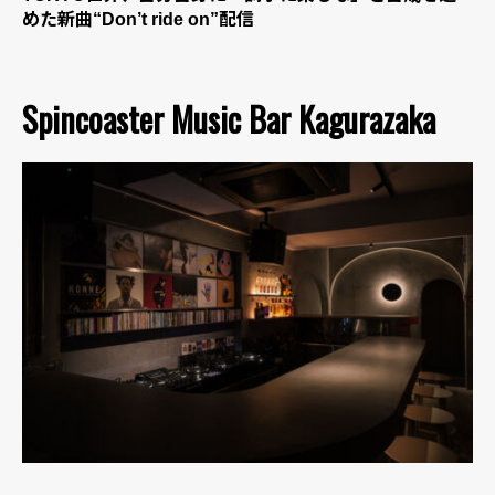
めた新曲“Don’t ride on”配信
Spincoaster Music Bar Kagurazaka