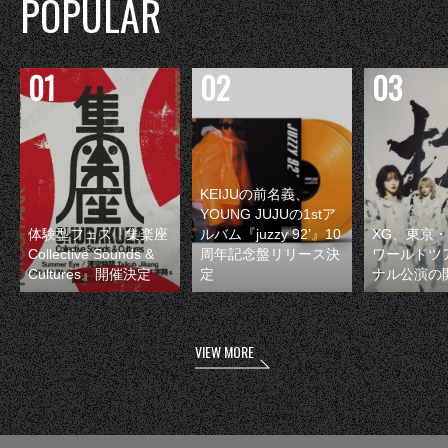
POPULAR
KEIJUの前名義、
YOUNG JUJUの1stア
体験型フェス『集楽座
ルバム『juzzy 92’』10
XG、東京
Collective Sounds &
周年記念盤リリース決
ワールドツ
Cultures』開催決定
定
ナル公演の
VIEW MORE