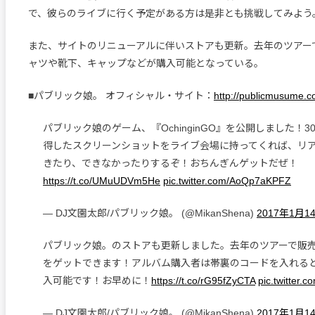
で、彼らのライブに行く予定がある方は是非とも挑戦してみよう
また、サイトのリニューアルに伴いストアも更新。去年のツアー
ャツや靴下、キャップなどが購入可能となっている。
■パブリック娘。 オフィシャル・サイト：
http://publicmusume.c
パブリック娘のゲーム、『OchinginGO』を公開しました！3
得したスクリーンショットをライブ会場に持ってくれば、リ
きたり、できなかったりするぞ！おちんぎんゲットだぜ！
https://t.co/UMuUDVm5He
pic.twitter.com/AoQp7aKPFZ
— DJ文園太郎/パブリック娘。 (@MikanShena)
2017年1月1
パブリック娘。のストアも更新しました。去年のツアーで販
をゲットできます！アルバム購入者は帯裏のコードを入れる
入可能です！お早めに！
https://t.co/rG95fZyCTA
pic.twitter.
— DJ文園太郎/パブリック娘。 (@MikanShena)
2017年1月1