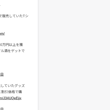
。
で販売していたTシ
om/
00万円以上を獲
アル酒をゲットで
4日
売していたグッズ
と割引価格で購
com/J34UQeEjjx
4日