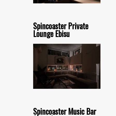
Spincoaster Private
Lounge Ebisu
Spincoaster Music Bar