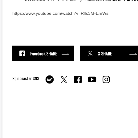
https://www.youtube.com/watch?v=Rlfc3M-EmWs
Facebook SHARE
X SHARE
Spincoaster SNS