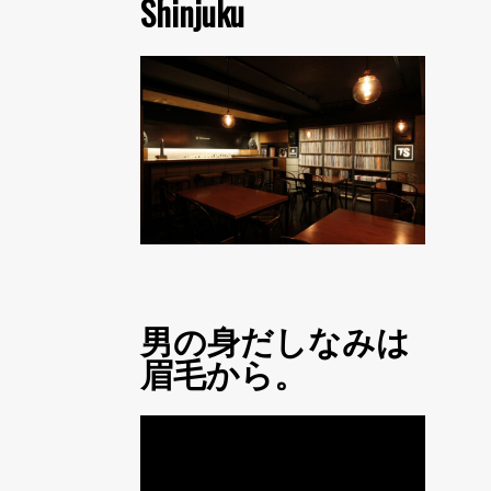
Shinjuku
男の身だしなみは
眉毛から。