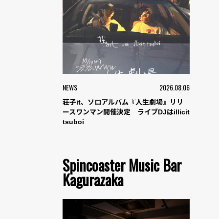
NEWS
2026.08.06
荘子it、ソロアルバム『人生劇場』リリ
ースワンマン開催決定 ライブDJはillicit
tsuboi
Spincoaster Music Bar
Kagurazaka