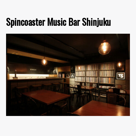
Spincoaster Music Bar Shinjuku