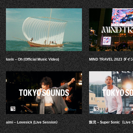
luvis – Oh (Official Music Video)
MIND TRAVEL 2023 
aimi – Lovesick (Live Session）
鋭児 – $uper $onic（Live 