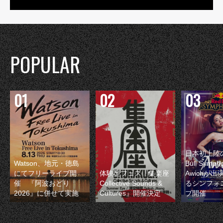
POPULAR
日本初上陸の
Watson、地元・徳島
Bull Symp
にてフリーライブ開
体験型フェス『集楽座
Awichが
催 『阿波おどり
Collective Sounds &
るシンフォ
2026』に併せて実施
Cultures』開催決定
ブ開催