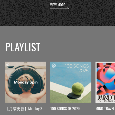
VIEW MORE
PLAYLIST
【月曜更新】Monday Spin
100 SONGS OF 2025
MIND TRAVEL