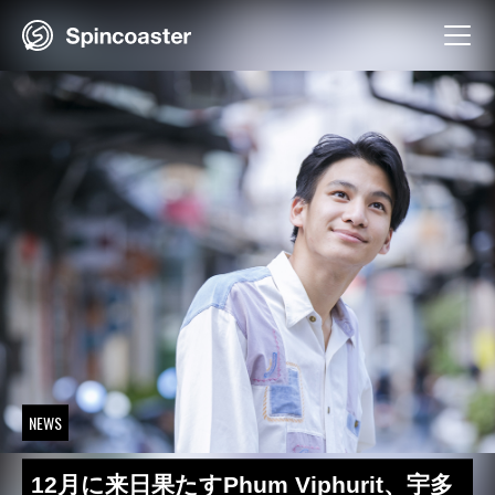
Skip
to
content
NEWS
12月に来日果たすPhum Viphurit、宇多