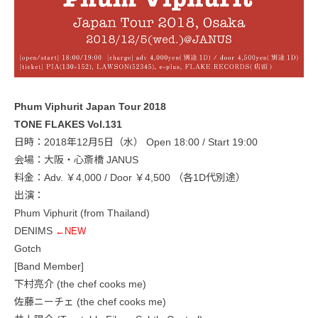
Phum Viphurit Japan Tour 2018
TONE FLAKES Vol.131
日時：2018年12月5日（水） Open 18:00 / Start 19:00
会場：大阪・心斎橋 JANUS
料金：Adv. ￥4,000 / Door ￥4,500 （各1D代別途）
出演：
Phum Viphurit (from Thailand)
DENIMS
←NEW
Gotch
[Band Member]
下村亮介 (the chef cooks me)
佐藤ニーチェ (the chef cooks me)