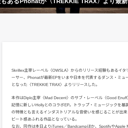
あるPhonatが〈TREKKIE TRAX〉より最
Skrillex主宰レーベル〈OWSLA〉からのリリース経験もあるイ
ーサー、Phonatが最新EPをいまや日本を代表するダンス・ミ
となった〈TREKKIE TRAX〉よりリリースした。
本作はDiplo主宰〈Mad Decent〉のサブ・レーベル〈Good En
記憶に新しいHollyとのコラボEP。トラップ・ミュージックを
の特徴とも言えるインダストリアルな音使いを感じることが出来
ビート感あふれる作品となっている。
なお、同作は本日よりiTunes／Bandcampほか、SpotifyやApple