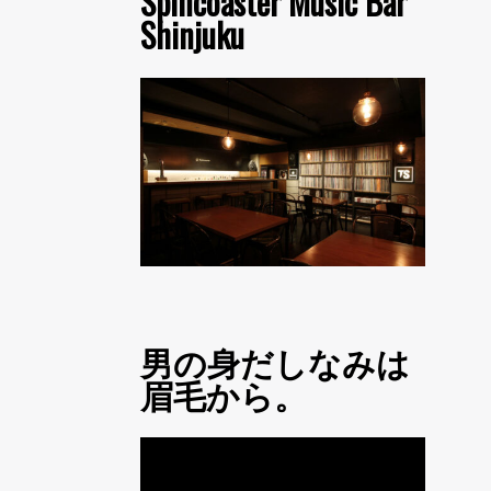
Spincoaster Music Bar
Shinjuku
男の身だしなみは
眉毛から。