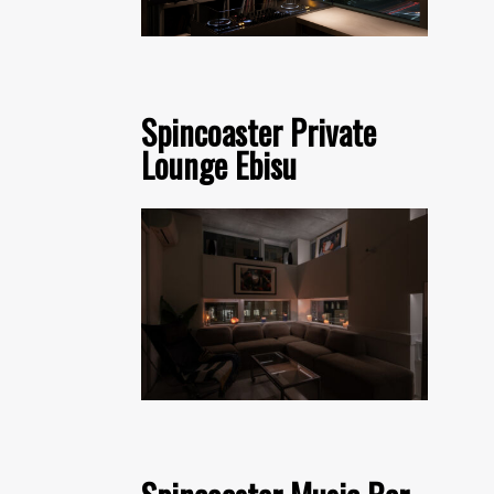
Spincoaster Private
Lounge Ebisu