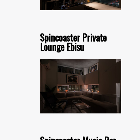
Spincoaster Private
Lounge Ebisu