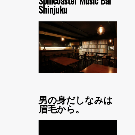
Spincoaster Music Bar
Shinjuku
男の身だしなみは
眉毛から。