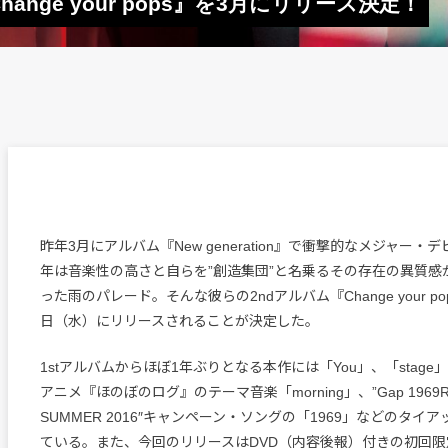
nge your pops』を3月にリリース決定！
昨年3月にアルバム『New generation』で衝撃的なメジャー
年は音楽性の高さと自らを”創造集団”と名乗るその存在の異質感
った雨のパレード。そんな彼らの2ndアルバム『Change your pop
日（水）にリリースされることが決定した。
1stアルバムからほぼ1年ぶりとなる本作には「You」、「stage
アニメ『ほのぼのログ』のテーマ音楽「morning」、”Gap 1969R
SUMMER 2016″キャンペーン・ソングの「1969」などのタイ
ている。また、今回のリリースはDVD（内容後報）付きの初回限