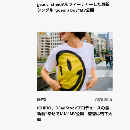
jjean、sheidAをフィーチャーした最新
シングル“gossip boy”MV公開
NEWS
2026.08.07
ICHIRO、D3adStockプロデュースの最
新曲“幸せでいい”MV公開 監督は鴨下大
輝