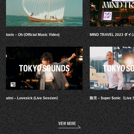
luvis – Oh (Official Music Video)
MIND TRAVEL 2023 
aimi – Lovesick (Live Session）
鋭児 – $uper $onic（Live 
VIEW MORE