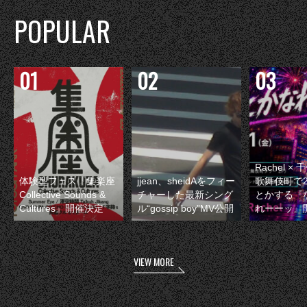
POPULAR
Rachel 
体験型フェス『集楽座
jjean、sheidAをフィー
歌舞伎町で
Collective Sounds &
チャーした最新シング
とかする『
Cultures』開催決定
ル“gossip boy”MV公開
れーーッ』
VIEW MORE