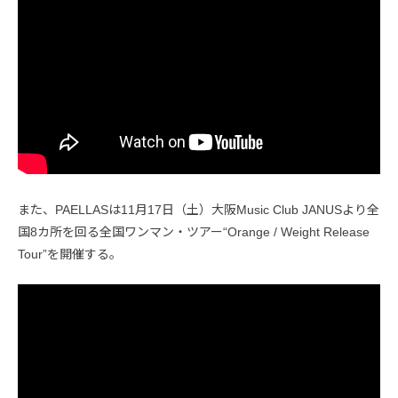
また、PAELLASは11月17日（土）大阪Music Club JANUSより全
国8カ所を回る全国ワンマン・ツアー“Orange / Weight Release
Tour”を開催する。