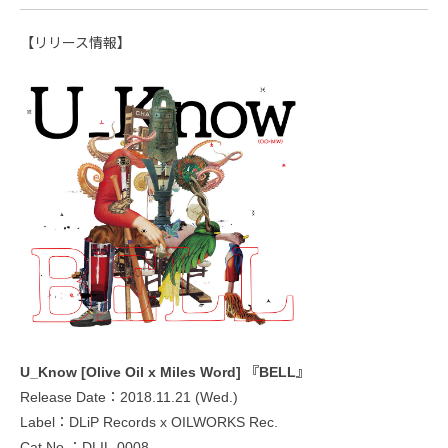
【リリース情報】
U_Know [Olive Oil x Miles Word] 『BELL』
Release Date：2018.11.21 (Wed.)
Label：DLiP Records x OILWORKS Rec.
Cat.No.：DLIL-0008