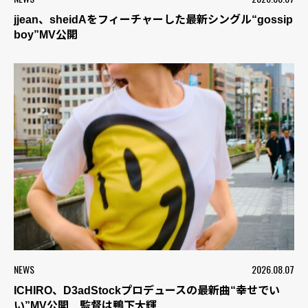
jjean、sheidAをフィーチャーした最新シングル“gossip
boy”MV公開
NEWS
2026.08.07
ICHIRO、D3adStockプロデュースの最新曲“幸せでい
い”MV公開 監督は鴨下大輝