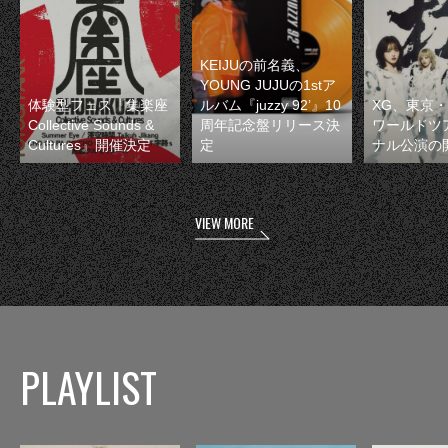
KEIJUの前名義、
YOUNG JUJUの1stア
体験型フェス『集楽座
ルバム『juzzy 92’』10
XG、東京
Collective Sounds &
周年記念盤リリース決
ワールドツ
Cultures』開催決定
定
ナル公演の
VIEW MORE
PLAYLIST