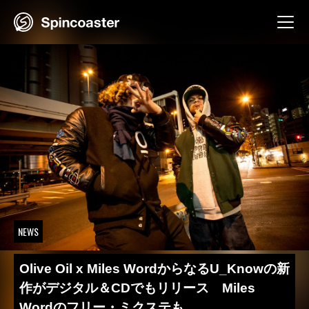
Skip
to
content
NEWS
Olive Oil x Miles WordからなるU_Knowの新
作がデジタル＆CDでもリリース Miles
Wordのフリー・ミクステも