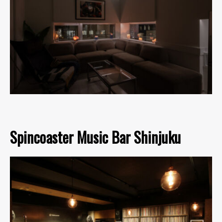
Spincoaster Music Bar Shinjuku