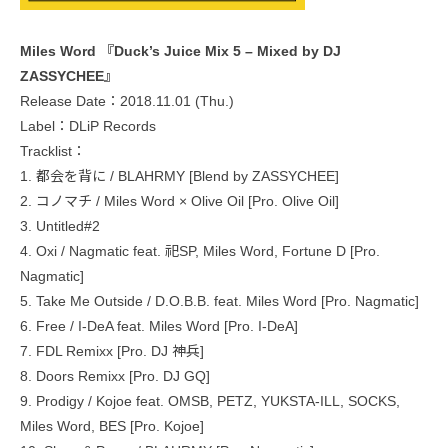
Miles Word 『Duck’s Juice Mix 5 – Mixed by DJ
ZASSYCHEE』
Release Date：2018.11.01 (Thu.)
Label：DLiP Records
Tracklist：
1. 都会を背に / BLAHRMY [Blend by ZASSYCHEE]
2. コノマチ / Miles Word × Olive Oil [Pro. Olive Oil]
3. Untitled#2
4. Oxi / Nagmatic feat. 祀SP, Miles Word, Fortune D [Pro.
Nagmatic]
5. Take Me Outside / D.O.B.B. feat. Miles Word [Pro. Nagmatic]
6. Free / I-DeA feat. Miles Word [Pro. I-DeA]
7. FDL Remixx [Pro. DJ 神兵]
8. Doors Remixx [Pro. DJ GQ]
9. Prodigy / Kojoe feat. OMSB, PETZ, YUKSTA-ILL, SOCKS,
Miles Word, BES [Pro. Kojoe]