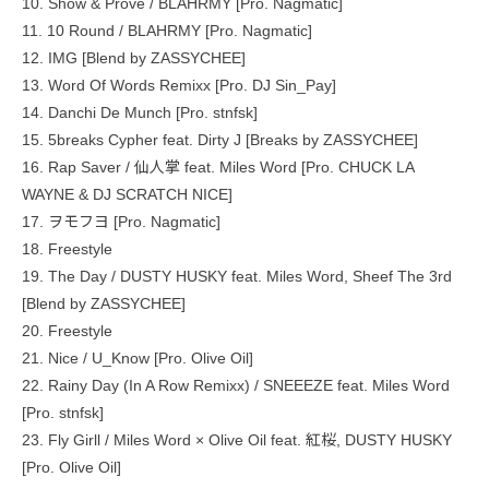
10. Show & Prove / BLAHRMY [Pro. Nagmatic]
11. 10 Round / BLAHRMY [Pro. Nagmatic]
12. IMG [Blend by ZASSYCHEE]
13. Word Of Words Remixx [Pro. DJ Sin_Pay]
14. Danchi De Munch [Pro. stnfsk]
15. 5breaks Cypher feat. Dirty J [Breaks by ZASSYCHEE]
16. Rap Saver / 仙人掌 feat. Miles Word [Pro. CHUCK LA
WAYNE & DJ SCRATCH NICE]
17. ヲモフヨ [Pro. Nagmatic]
18. Freestyle
19. The Day / DUSTY HUSKY feat. Miles Word, Sheef The 3rd
[Blend by ZASSYCHEE]
20. Freestyle
21. Nice / U_Know [Pro. Olive Oil]
22. Rainy Day (In A Row Remixx) / SNEEEZE feat. Miles Word
[Pro. stnfsk]
23. Fly Girll / Miles Word × Olive Oil feat. 紅桜, DUSTY HUSKY
[Pro. Olive Oil]