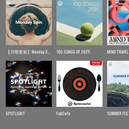
【月曜更新】Monday Spin
100 SONGS OF 2025
MIND TRAVEL
SPOTLIGHT
FabCafe
SUMMER FES