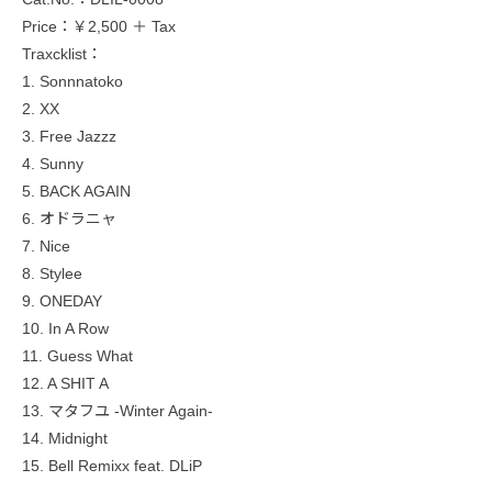
Price：￥2,500 ＋ Tax
Traxcklist：
1. Sonnnatoko
2. XX
3. Free Jazzz
4. Sunny
5. BACK AGAIN
6. オドラニャ
7. Nice
8. Stylee
9. ONEDAY
10. In A Row
11. Guess What
12. A SHIT A
13. マタフユ -Winter Again-
14. Midnight
15. Bell Remixx feat. DLiP