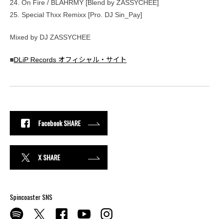
24. On Fire / BLAHRMY [Blend by ZASSYCHEE]
25. Special Thxx Remixx [Pro. DJ Sin_Pay]
Mixed by DJ ZASSYCHEE
■
DLiP Records オフィシャル・サイト
Facebook SHARE
X SHARE
Spincoaster SNS