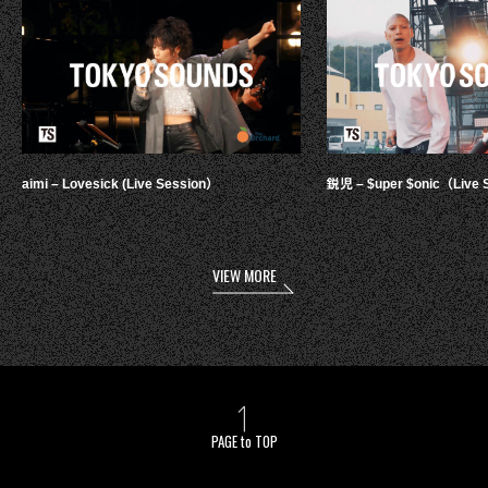
aimi – Lovesick (Live Session）
鋭児 – $uper $onic（Live 
VIEW MORE
PAGE to TOP