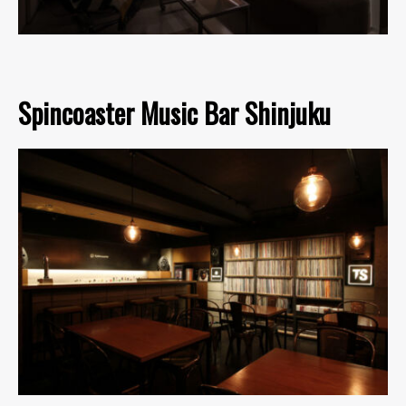
Spincoaster Music Bar Shinjuku