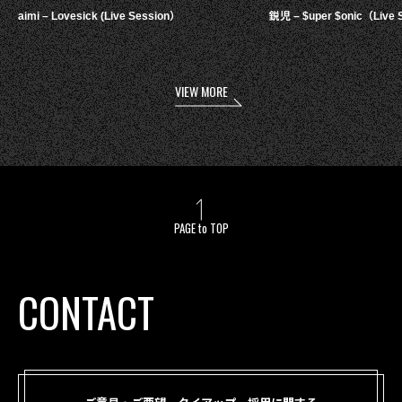
aimi – Lovesick (Live Session）
鋭児 – $uper $onic（Live 
VIEW MORE
PAGE to TOP
CONTACT