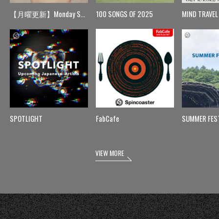
【月曜更新】Monday Spin
100 SONGS OF 2025
MIND TRAVEL
SPOTLIGHT
FabCafe
SUMMER FES
VIEW MORE