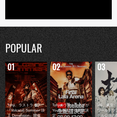
POPULAR
Tohji、ラストライブ
Tohjiのラストライブが
XG、東京
『Volcanic Summer 頂
YouTubeにて生配信決
ワールドツ
上 Dimension』開催
定
ナル公演の